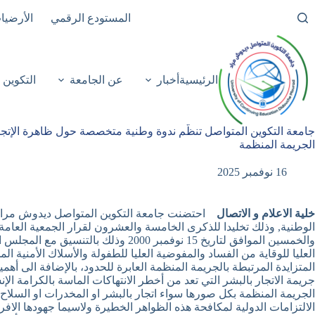
لتجاوز
المستودع الرقمي
الأرضيا
لى
لمحتوى
الرئيسية
أخبار
عن الجامعة
التكوين
جامعة التكوين المتواصل تنظّم ندوة وطنية متخصصة حول ظاهرة الإتجار
الجريمة المنظمة
16 نوفمبر 2025
خلية الاعلام و الاتصال
الوطنية, وذلك تخليدا للذكرى الخامسة والعشرون لقرار الجمعية العامة ل
والخمسين الموافق لتاريخ 15 نوفمبر
العليا للوقاية من الفساد والمفوضية العليا للطفولة والأسلاك الأمنية
المتزايدة المرتبطة بالجريمة المنظمة العابرة للحدود، بالإضافة الى أهم
جريمة الاتجار بالبشر التي تعد من أخطر الانتهاكات الماسة بالكرامة ا
الجريمة المنظمة بكل صورها سواء اتجار بالبشر او المخدرات او السلاح او
الالتزامات الدولية لمكافحة هذه الظواهر الخطيرة ولاسيما جهودها الا