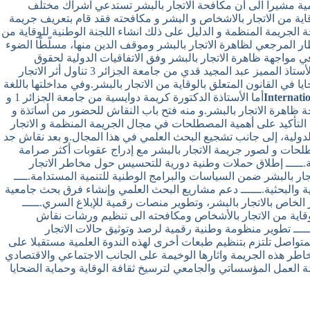
علمية مشيرا الى أن مكافحة الاتجار بالبشر تستدعي اشراك مختلف
وقاية من الاتجار بالاشخاص و البشر و مكافحته فقد قام بتعريف جريمة
 الجريمة المنظمة و الدليل على ذلك انشاء اللجنة الوطنية للوقاية من
 من جامعة أدرار الإطار المرجعي لظاهرة الاتجار بالبشر وموقف الدين منها، مسلّطًا الضوء
ي مواجهة ظاهرة الاتجار بالبشر وفق الاتفاقيات الدولية لحقوق
الانسان و جهود الأمم المتحدة.كما تناول البروفيسور عبد الحميد عمارة من جامعة الجزائر1 الاحكام الجزائية ذات الصلة بجريمة الاتجار بالبشر.الأستاذ المميز عبد المجيد قدي من جامعة الجزائر 3 تناول أثر الاتجار
في القانون المتعلق بالوقاية من الاتجار بالبشر.وفي مداخلتها باللغة
Internati
أما الأستاذة الدكتورة كريمة دوايسية من جامعة الجزائر 1 و
ة ظاهرة الاتجار بالبشر.و منه فتح باب النقاش للحضور من أساتذة و
لتأكيد على أهمية المصطلحات في مجال الجريمة المنظمة و الاتجار
لدولية، إلى جانب تشجيع البحث العلمي في هذا المجال.و بعد نقاش جد
طلحات و لصور جريمة الاتجار بالبشر مع إدراج عقوبات أكثر صرامة
زمة.ـــــ إطلاق حملات وطنية دورية للتحسيس حول مخاطر الاتجار
ار بالبشر ضمن السياسات والبرامج الوطنية للتنمية المستدامة.ــــ
ية والبحثية.ــــــ دعم مشاريع البحث العلمي وإنشاء فرق بحث جامعية
خاص بالاتجار بالبشر، وتطوير منصات رقمية للإبلاغ السري.ـــــ
للوقاية من الاتجار بالأشخاص ومكافحته الى تنظيم ورشات نقاش
ــــ تطوير منظومة وطنية رقمية لرصد وتوثيق حالات الاتجار
لمتواصل تلتزم بتنظيم طبعات أخرى لهذه الندوة العلمية مستقبلا على
ر هذه الجريمة واثارها الوخيمة على الجانب الاجتماعي والاقتصادي
ة العمل المؤسساتي والجامعي لترسيخ ثقافة الوقاية وحماية الضحايا