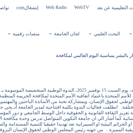
Web Radio
WebTV
ت التعليمية عن بعد
إنشغالcom
تواصل
البحث العلمي
لجان الجامعة
منصات رقمية
 بالبشر بمناسبة اليوم العالمي لمكافحة
احتضنت جامعة التكوين المتواصل ديدوش مراد، يوم السبت 15 نوفمبر 25
لأمم المتحدة باعتماد اتفاقية الأمم المتحدة لمكافحة الجريمة المنظمة 
 2000 وذلك بالتنسيق مع المجلس الوطني لحقوق الإنسان، وبمشاركة نخبة من الأساتذة ا
 المختلفة. انطلقت فعاليات الندوة بكلمة افتتاحية لمدير الجامعة أد.ي
ية تعزيز الثقافة القانونية و الحقوقية داخل الوسط الجامعي و دور المؤ
لإنسانية كما أشار الى ان جامعة التكوين المتواصل تدرس وحدة مكافحة 
 الجرائم البيئية او السيبرانية تعد تهديدا حقيقيا للتنمية المستدامة 
فريقية المميزة . من جهته رئيس المجلس الوطني لحقوق الإنسان البروفي