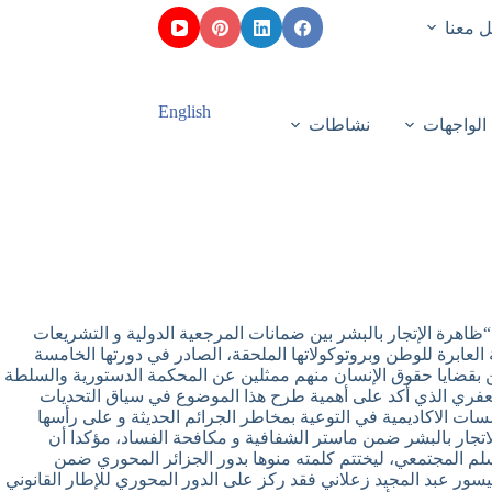
 معنا
English
الواجهات
نشاطات
20، الندوة الوطنية المتخصصة الموسومة بـ “ظاهرة الإتجار بالبشر بين ضمانات المرجعية الدولية و التشريعات
العابرة للوطن وبروتوكولاتها الملحقة، الصادر في دورتها الخامسة
لباحثين والمهتمين بقضايا حقوق الإنسان منهم ممثلين عن المحكمة الدستورية والسلطة
حي جعفري الذي أكد على أهمية طرح هذا الموضوع في سياق التحديات
سسات الاكاديمية في التوعية بمخاطر الجرائم الحديثة و على رأسها
الاتجار بالبشر ضمن ماستر الشفافية و مكافحة الفساد، مؤكدا أن
والسلم المجتمعي، ليختتم كلمته منوها بدور الجزائر المحوري ضمن
سور عبد المجيد زعلاني فقد ركز على الدور المحوري للإطار القانوني