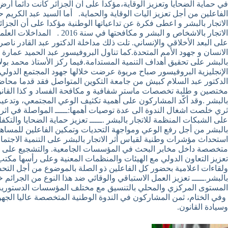
في حماية الضحايا وتعزيز الوقاية،مؤكدا على ان الجزائر كانت دائما أر
الفاعلين من أجل تعزيز اليات الوقاية والحماية. أما السيد عبد الكريم
الاتجار بالبشر و اعطى فكرة عن تداعياتها الوطنية مؤكدا على أن الجزا
الاتجار بالاشخاص و البش
على البعد الأخلاقي والإنساني. تلت ذلك مداخلة الدكتور عبد القادر نا
بالبشر على تحقيق أهداف التنمية المستدامة.فيما ركز الأستاذ محمد بولا
الإنجليزية البروفيسور صباح مريوة عرضت خلالها جهود المجتمع الدولي
الدكتور عبد السلام كبيش من جامعة التكوين المتواصل فقد قدما محاضرة 
مختصين و طلبة تخصصات ماستر شفافية و مكافحة الفساد و كذا القانون 
بالبشر .وقد أكّد المشاركون على أهمية تكثيف الوعي المجتمعي، وتدعي
ثري خلصت اشغال الندوة الى عدة توصيات أهمها:ـــــ المواصلة في اثر
على الشبكات المنظمة للاتجار بالبشر .ـــــ تعزيز حماية الضحايا والت
بالبشر من أجل رفع الوعي ومواجهة التحديات وتمكين الفاعلين للمساهمة 
استحداث مؤشرات وطنية لقياس أثر الاتجار بالبشر على التنمية الاجتماع
متخصصة داخل مخابر البحث في المؤسسات الجامعية. والتشجيع على اعداد
تعزيز التعاون الدولي مع الهيئات والمنظمات المعنية وعلى رأسها مكتب
ولقاءات اعلامية بحضور كل الفاعلين ذو الصلة بالموضوع من أجل التحسي
بالبشر.ـــــ تعزيز العمل الاستباقي والوقائي ضد هذا النوع من الجرائ
المستوى المركزي والمحلي بالتنسيق مع مختلف المؤسسات الدستورية وا
وفي الختام، ثمن المشاركون في الندوة الوطنية المتخصصة عاليا الجهود
وسيادة القانون.