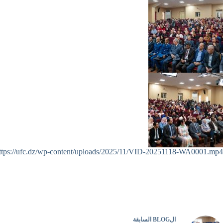
ttps://ufc.dz/wp-content/uploads/2025/11/VID-20251118-WA0001.mp4
ال
BLOG
السابقة