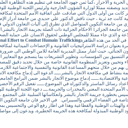
ض الحرية و الاحرار ،كما ثمن جهود الجامعة في تنظيم هذه التظاهرة ال
 حديد وبصفته ممثلا لوزارة الشؤون الخارجية ولرئيس اللجنة الوطنية لل
ئر كانت من أولى الدول التي صادقت على اتفاقية الأمم المتحدة لمكافحة
ر و مكافحتها في سنة 2016 . المداخلات العلمية كانت جد ثرية ، حيث ناقش الدكتور علي حديدي
صري من جامعة التكوين المتواصل الذي تطرق إلى آليات التعاون الدولي ف
عة و الذي جاء ممثلا للمجلس الوطني لحقوق الانسان على حماية الضحايا 
 في الحد من هذه الظاهرة
onal Effort to Combat Humain Trafficking
بعنوان دراسة الاستراتيجيات القانونية و الإحصاءات الميدانية لمكافح
الجنائي، حيث أشار ممثل المديرية العامة للامن الوطني الى ضرورة ا
م التنسيق بين المؤسسات، وتطوير التشريعات بما ينسجم مع المعايير ا
اء وتحيين وتعزيز المنظومة القانونية خاصة من خلال تحديد دقيق للمص
كفل بهم من خلال منحهم المساعدة القانونية والنفسية والاجتماعية اللا
بنشاط في مكافحة الاتجار بالبشر.ــــ الدعوة الى إدماج مكافحة الاتج
ية والاقتصادية.ـــــ إدماج موضوع الاتجار بالبشر ضمن البرامج الجامع
 رسائل الماستر والدكتوراه في الموضوع.ـــــ تفعيل الرقم الأخضر ال
 الأمم المتحدة المعني بالمخدرات والجريمة.ـــ دعوة اللجنة الوطنية 
س بخطورة جريمة الاتجار بالبشر وانعكاساتها السلبية على المجتمع .ـ
م خاصة في الفضاء الرقمي والسيبراني. في الاخير فان جامعة التكوين ا
لهيئات الوطنية والقطاعية وهذا في اطار رفع الوعي والتحسيس بمخاط
 الوطنية المبذولة لمكافحة هذه الجريمة الخطيرة، ويدعون إلى مواصل