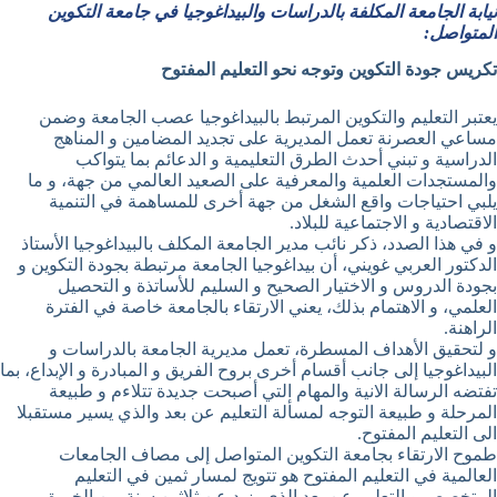
نيابة الجامعة المكلفة بالدراسات والبيداغوجيا في جامعة التكوين
المتواصل:
تكريس جودة التكوين وتوجه نحو التعليم المفتوح
يعتبر التعليم والتكوين المرتبط بالبيداغوجيا عصب الجامعة وضمن
مساعي العصرنة تعمل المديرية على تجديد المضامين و المناهج
الدراسية و تبني أحدث الطرق التعليمية و الدعائم بما يتواكب
والمستجدات العلمية والمعرفية على الصعيد العالمي من جهة، و ما
يلبي احتياجات واقع الشغل من جهة أخرى للمساهمة في التنمية
الاقتصادية و الاجتماعية للبلاد.
و في هذا الصدد، ذكر نائب مدير الجامعة المكلف بالبيداغوجيا الأستاذ
الدكتور العربي غويني، أن بيداغوجيا الجامعة مرتبطة بجودة التكوين و
بجودة الدروس و الاختيار الصحيح و السليم للأساتذة و التحصيل
العلمي، و الاهتمام بذلك، يعني الارتقاء بالجامعة خاصة في الفترة
الراهنة.
و لتحقيق الأهداف المسطرة، تعمل مديرية الجامعة بالدراسات و
البيداغوجيا إلى جانب أقسام أخرى بروح الفريق و المبادرة و الإبداع، بما
تفتضه الرسالة الانية والمهام التي أصبحت جديدة تتلاءم و طبيعة
المرحلة و طبيعة التوجه لمسألة التعليم عن بعد والذي يسير مستقبلا
الى التعليم المفتوح.
طموح الارتقاء بجامعة التكوين المتواصل إلى مصاف الجامعات
العالمية في التعليم المفتوح هو تتويج لمسار ثمين في التعليم
المتخصص و التعليم عن بعد الذي يزيد عن ثلاثين سنة من الخبرة