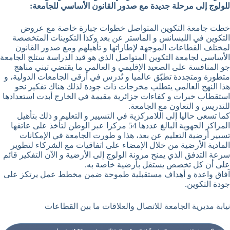
للولوج إلى مرحلة جديدة مع صدور القانون الأساسي للجامعة
:
خطت جامعة التكوين المتواصل خطوات جبارة خاصة مع عروض
التكوين في الليسانس و الماستر عن بعد وكذا التكوينات المتخصصة
لمختلف القطاعات الموجهة لإطاراتها و تأهيلهم ومع صدور القانون
الأساسي لجامعة التكوين المتواصل الذي هو قيد الدراسة ستلج الجامعة
جو المنافسة على الصعيد الإقليمي و العالمي ما يقتضي تبني مناهج
متطورة ومتجددة تطبّق عالميا و تُدرس في أرقى الجامعات الدولية، و
هذا النهج العالمي يتطلب مخرجات ذات جودة لذلك هناك تفكير نحو
استقطاب خبرات و كفاءات جزائرية مقيمة في الخارج أبدت استعدادها
للتدريس و التعاون مع الجامعة.
كما تسعى حاليا إلى اللامركزية في التسيير و التعليم و ذلك بتأهيل
المراكز الجهوية البالغ عددها 54 مركزا عبر الوطن لتأخذ على عاتقها
تسيير أرضية التعليم عن بعد، هذا و طورت الجامعة في الإمكانات
المادية الأرضية من خلال الإمضاء على اتفاقيات مع الشركاء لتطوير
سرعة التدفق الذي يمنح مرونة الولوج إلى الأرضية و الآن التفكير قائم
على أن كل تخصص يستقل بأرضية خاصة به.
آفاق واعدة و أهداف مستقبلية طموحة ضمن مخطط عمل يرتكز على
جودة التكوين.
نيابة مديرية الجامعة للاتصال والعلاقات ما بين القطاعات