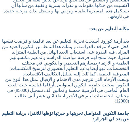
اكتسبت من خلالها مقومات و قدرات بشرية و تقنية من شأنها أن
تستكمل هذه المسيرة العلمية وترتقي بها و تسجل بذلك مرحلة جديدة
في تاريخها.
مكانة التعليم عن بعد
:
بعد أزمة كورونا أصبحت تجربة التعليم عن بعد عالمية و فرضت نفسها
كحل حتى لا تتوقف الدراسة، و يمتلك هذا النمط من التكوين العديد من
المزايا، فله القدرة على استيعاب العدد الهائل من الطلبة المتزايد
سنويا، حيث تمنح لهم فرصة مواصلة الدراسة و تدعيم مكتسباتهم
العلمية و الارتقاء بمسارهم التعليمي و التكويني في مختلف
التخصصات، فهو أيضا يدعم التعليم الحضوري لترسيخ المكتسبات
المعرفية العلمية، كما يُلجأ إليه لتقليل التكاليف الاقتصادية.
وبلغت الأرقام التي تترجم مدى الاهتمام و الإقبال لمثل هذا النوع من
التكوين سجلت جامعة التكوين المتواصل أرقاما قياسية حيث بلغت
العام الماضي في الأرضية خمسة و ثمانين ألف تسجيل (85000) في
مختلف التخصصات ليتم في الأخير انتقاء اثني عشر ألف طالب
(12000).
جامعة التكوين المتواصل تجربتها و خبرتها تؤهلها للانفراد بريادة التعليم
عن بعد في الجزائر
: