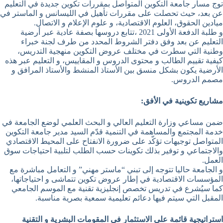
توج مسار جامعة التكوين المتواصل بمقررات تكوين جديدة في التعليم
عن بعد، حيث تحصلت على مقررات تأهيل في الليسانس و الماستر في
ميادين الحقوق، العلوم الاقتصادية، و علوم الإعلام و الاتصال.
و طلبة الدفعة الأولى 2021 ،تتابع دروسها بصفة عادية عبر أرضية
التعليم عن بعد وفق دفتر الشروط المحدد من طرف لجنة خبراء
وطنية التي سطرت في مختلف عروض التكوين منهجية التدريس،
كيفية تقييم الطالب و محتوى الدروس و المقاييس، و التعليم عبر هذه
الأرضية يكون بشكل منسق بين الأستاذ المنشط والأستاذ المرافق و
مصمم الدروس.
مشاريع تكوينية في الأفق
:
ضمن مساعي وزارة التعليم العالي و البحث العلمي لوضع الجامعة في
خدمة المجتمع والمساهمة في التنمية قدّم السيد مدير جامعة التكوين
المتواصل توجيهات تؤكّد على ضرورة الانفتاح على المحيط الاقتصادي
والاجتماعي و توفير بذلك تكوينات حسب الطلب لتلبية احتياجات سوق
العمل.
و الجامعة حاليا تتوجه إلى تبني “ماستر مهني” و التعامل مباشرة مع
المؤسسات الاقتصادية في إطار عروض تكوين تتماشى و احتياجاتها،
كما سيُشرع في تدريس تخصص إنجليزية تقنية مع الموسم الجامعي
المقبل التي سيتم فيها دعائم تعليمية سمعية بصرية مناسبة.
استراتيجية قائمة على الاستثمار في المقومات البشرية و التقنية