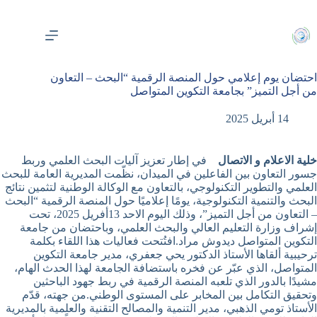
لتجاوز
لى
لمحتوى
احتضان يوم إعلامي حول المنصة الرقمية “البحث – التعاون
من أجل التميز” بجامعة التكوين المتواصل
14 أبريل 2025
خلية الاعلام و الاتصال
في إطار تعزيز آليات البحث العلمي وربط
جسور التعاون بين الفاعلين في الميدان، نظّمت المديرية العامة للبحث
العلمي والتطوير التكنولوجي، بالتعاون مع الوكالة الوطنية لتثمين نتائج
البحث والتنمية التكنولوجية، يومًا إعلاميًا حول المنصة الرقمية “البحث
– التعاون من أجل التميز”، وذلك اليوم الاحد 13أفريل 2025، تحت
إشراف وزارة التعليم العالي والبحث العلمي، وباحتضان من جامعة
التكوين المتواصل ديدوش مراد.افتُتحت فعاليات هذا اللقاء بكلمة
ترحيبية ألقاها الأستاذ الدكتور يحي جعفري، مدير جامعة التكوين
المتواصل، الذي عبّر عن فخره باستضافة الجامعة لهذا الحدث الهام،
مشيدًا بالدور الذي تلعبه المنصة الرقمية في ربط جهود الباحثين
وتحقيق التكامل بين المخابر على المستوى الوطني.من جهته، قدّم
الأستاذ تومي الذهبي، مدير التنمية والمصالح التقنية والعلمية بالمديرية