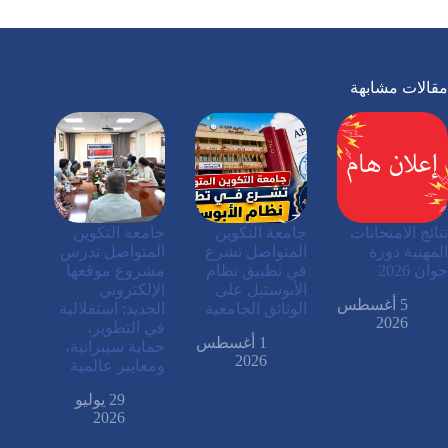
مقالات مشابهة
نتائج الامتحانات
جامعة التكوين
جامعة التكوين
المهنية دورة
المتواصل تشرع
المتواصل تدرس
جوان 2026
في تطبيق نظام
مشروع موقعها
الأبوستيل على
الإلكتروني
5 أغسطس
الوثائق الجامعية
الجديد: استقلالية
2026
في التطوير،
1 أغسطس
حماية سيبرانية،
2026
ومعايير عالمية
29 يوليو
2026