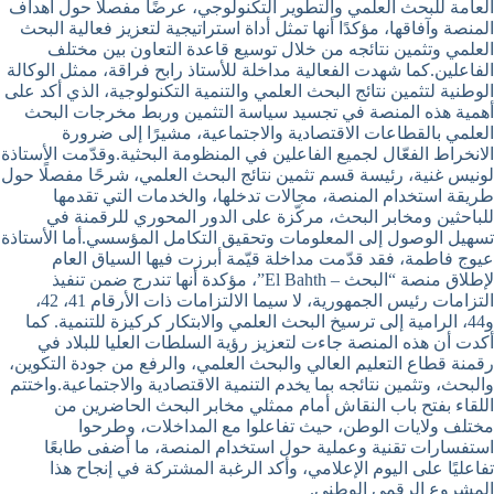
العامة للبحث العلمي والتطوير التكنولوجي، عرضًا مفصلًا حول أهداف
المنصة وآفاقها، مؤكدًا أنها تمثل أداة استراتيجية لتعزيز فعالية البحث
العلمي وتثمين نتائجه من خلال توسيع قاعدة التعاون بين مختلف
الفاعلين.كما شهدت الفعالية مداخلة للأستاذ رابح فراقة، ممثل الوكالة
الوطنية لتثمين نتائج البحث العلمي والتنمية التكنولوجية، الذي أكد على
أهمية هذه المنصة في تجسيد سياسة التثمين وربط مخرجات البحث
العلمي بالقطاعات الاقتصادية والاجتماعية، مشيرًا إلى ضرورة
الانخراط الفعّال لجميع الفاعلين في المنظومة البحثية.وقدّمت الأستاذة
لونيس غنية، رئيسة قسم تثمين نتائج البحث العلمي، شرحًا مفصلًا حول
طريقة استخدام المنصة، مجالات تدخلها، والخدمات التي تقدمها
للباحثين ومخابر البحث، مركّزة على الدور المحوري للرقمنة في
تسهيل الوصول إلى المعلومات وتحقيق التكامل المؤسسي.أما الأستاذة
عيوج فاطمة، فقد قدّمت مداخلة قيّمة أبرزت فيها السياق العام
لإطلاق منصة “البحث – El Bahth”، مؤكدة أنها تندرج ضمن تنفيذ
التزامات رئيس الجمهورية، لا سيما الالتزامات ذات الأرقام 41، 42،
و44، الرامية إلى ترسيخ البحث العلمي والابتكار كركيزة للتنمية. كما
أكدت أن هذه المنصة جاءت لتعزيز رؤية السلطات العليا للبلاد في
رقمنة قطاع التعليم العالي والبحث العلمي، والرفع من جودة التكوين،
والبحث، وتثمين نتائجه بما يخدم التنمية الاقتصادية والاجتماعية.واختتم
اللقاء بفتح باب النقاش أمام ممثلي مخابر البحث الحاضرين من
مختلف ولايات الوطن، حيث تفاعلوا مع المداخلات، وطرحوا
استفسارات تقنية وعملية حول استخدام المنصة، ما أضفى طابعًا
تفاعليًا على اليوم الإعلامي، وأكد الرغبة المشتركة في إنجاح هذا
المشروع الرقمي الوطني.