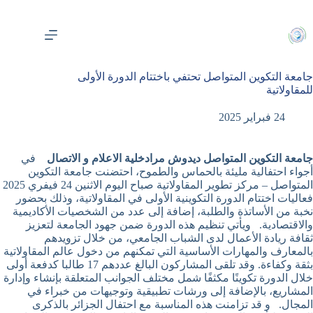
لتجاوز
لى
لمحتوى
جامعة التكوين المتواصل تحتفي باختتام الدورة الأولى
للمقاولاتية
24 فبراير 2025
جامعة التكوين المتواصل ديدوش مراد
خلية الاعلام و الاتصال
في
أجواء احتفالية مليئة بالحماس والطموح، احتضنت جامعة التكوين
المتواصل – مركز تطوير المقاولاتية صباح اليوم الاثنين 24 فيفري 2025
فعاليات اختتام الدورة التكوينية الأولى في المقاولاتية، وذلك بحضور
نخبة من الأساتذة والطلبة، إضافة إلى عدد من الشخصيات الأكاديمية
والاقتصادية. ويأتي تنظيم هذه الدورة ضمن جهود الجامعة لتعزيز
ثقافة ريادة الأعمال لدى الشباب الجامعي، من خلال تزويدهم
بالمعارف والمهارات الأساسية التي تمكنهم من دخول عالم المقاولاتية
بثقة وكفاءة. وقد تلقى المشاركون البالغ عددهم 17 طالبا كدفعة أولى
خلال الدورة تكوينًا مكثفًا شمل مختلف الجوانب المتعلقة بإنشاء وإدارة
المشاريع، بالإضافة إلى ورشات تطبيقية وتوجيهات من خبراء في
المجال. و قد تزامنت هذه المناسبة مع احتفال الجزائر بالذكرى