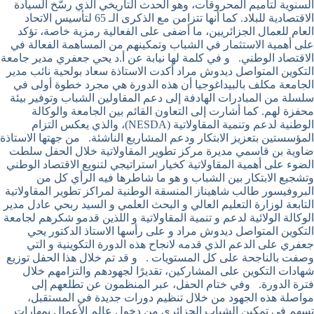
السنوية لتأميم المحروقات، وهو الحدث التاريخي الذي رسّخ السيادة
الاقتصادية للبلاد. كما أنها تتزامن مع الذكرى الـ 65 لتأسيس الاتحاد
العام للعمال الجزائريين، ما أضفى على الفعالية رمزية خاصة، تؤكد
على أهمية الاستثمار في الشباب وتمكينهم من المساهمة الفعالة في
الاقتصاد الوطني. و في كلمة لها نيابة عن أ.د يحي جعفري مدير جامعة
التكوين المتواصل ديدوش مراد أكدت الاستاذة سعاد بولحية نائب مدير
الجامعة مكلف بالبيداغوجيا أن هذه الدورة هي مجرد خطوة أولى في
سلسلة من المبادرات الهادفة إلى دعم المقاولين الشباب وتوفير بيئة
محفزة لهم. كما أشارت إلى التعاون القائم بين الجامعة والوكالة
الوطنية لدعم وتنمية المقاولاتية (NESDA)، والذي يعكس التزام
المؤسستين بتعزيز الابتكار ودعم المشاريع الناشئة. من جهتها الاستاذة
ضاوية بن قاسمي مديرة مركز تطوير المقاولاتية خلال الحفل سلطت
الضوء على أهمية المقاولاتية كخيار استراتيجي لتنويع الاقتصاد الوطني
وتشجيع الابتكار بين الشباب و هو ما شاطرها فيه الرأي كل من
البروفيسور طالب شاهيناز المنسقة الوطنية لمراكز تطوير المقاولاتية
التابعة لوزارة التعليم العالي و البحث العلمي و السيد ربحي عادل مدير
الوكالة الولائية لدعم و تنمية المقاولاتية و اللذين قدمو شكرهم لجامعة
التكوين المتواصل ديدوش مراد و على رأسها الاستاذ الدكتور يحي
جعفري على الدعم الذي قدمه لانجاح هذه الدورة التكوينية و التي
وصفت بالناجحة على كل المستويات . و قد تم خلال هذا الحفل توزيع
شهادات التكوين على المشاركين، تقديرًا لجهودهم والتزامهم خلال
فترة الدورة. وفي ختام الحفل، عبر المنظمون عن تطلعهم إلى
مواصلة هذه الجهود من خلال تنظيم دورات جديدة في المستقبل،
تسهم في تمكين الشباب الجزائري من دخول عالم الأعمال بمهارات