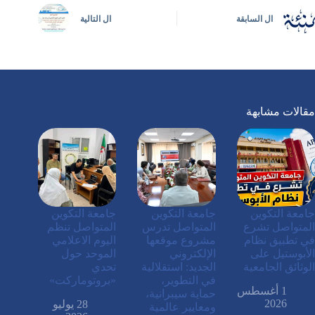
ال
السابقة
ال
التالية
مقالات مشابهة
جامعة التكوين
جامعة التكوين
جامعة التكوين
المتواصل تشرع
المتواصل تدرس
المتواصل تنظم
في تطبيق نظام
مشروع موقعها
اليوم الاعلامي
الأبوستيل على
الإلكتروني
الموحد حول
الوثائق الجامعية
الجديد: استقلالية
تحدي
في التطوير،
«بروتوماركت»
1 أغسطس
حماية سيبرانية،
2026
28 يوليو
ومعايير عالمية