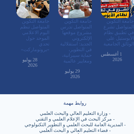
جامعة التكوين
جامعة التكوين
جامعة التكوين
المتواصل تشرع
المتواصل تدرس
المتواصل تنظم
في تطبيق نظام
مشروع موقعها
اليوم الاعلامي
الأبوستيل على
الإلكتروني
الموحد حول
الوثائق الجامعية
الجديد: استقلالية
تحدي
في التطوير،
«بروتوماركت»
1 أغسطس
حماية سيبرانية،
2026
28 يوليو
ومعايير عالمية
2026
29 يوليو
2026
روابط مهمة
-
وزارة التعليم العالي والبحث العلمي
-
مركز البحث في الإعلام العلمي و التقني
-
المديرية العامة للبحث العلمي و التطوير التكنولوجي
-
فضاء التعليم العالي و البحث العلمي