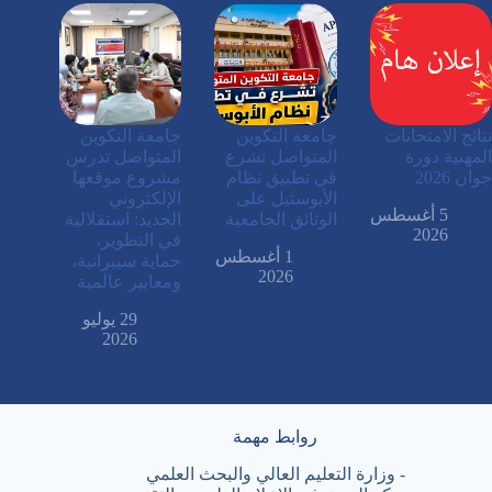
نتائج الامتحانات
جامعة التكوين
جامعة التكوين
المهنية دورة
المتواصل تشرع
المتواصل تدرس
جوان 2026
في تطبيق نظام
مشروع موقعها
الأبوستيل على
الإلكتروني
5 أغسطس
الوثائق الجامعية
الجديد: استقلالية
2026
في التطوير،
1 أغسطس
حماية سيبرانية،
2026
ومعايير عالمية
29 يوليو
2026
روابط مهمة
-
وزارة التعليم العالي والبحث العلمي