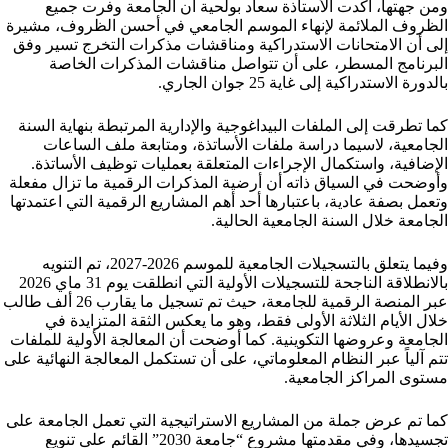
ومن جهتها، أكدت الأستاذة سعاد بولحية أن الجامعة وفرت جميع
الظروف الملائمة لإنهاء الموسم الجامعي في أحسن الظروف، مشيرة
إلى أن الامتحانات الاستدراكية ومناقشات مذكرات التخرج تسير وفق
البرنامج المسطر، على أن تتواصل مناقشات المذكرات الخاصة
بالدورة الاستدراكية إلى غاية 25 جوان الجاري.
كما تطرقت إلى الملفات البيداغوجية والإدارية المرتبطة بنهاية السنة
الجامعية، لاسيما دراسة ملفات الأساتذة، ومتابعة ملف الساعات
الإضافية، واستكمال الإجراءات المتعلقة بعمليات توظيف الأساتذة.
وأوضحت في السياق ذاته أن أرضية المذكرات الرقمية ما تزال مفعلة
وتعمل بصفة عادية، باعتبارها أحد أهم المشاريع الرقمية التي اعتمدتها
الجامعة خلال السنة الجامعية الحالية.
وفيما يتعلق بالتسجيلات الجامعية للموسم 2026-2027، تم التنويه
بالانطلاقة الناجحة للتسجيلات الأولية التي انطلقت يوم 31 ماي 2026
عبر المنصة الرقمية للجامعة، حيث تم تسجيل ما يقارب 26 ألف طالب
خلال الأيام الثلاثة الأولى فقط، وهو ما يعكس الثقة المتزايدة في
الجامعة وعروضها التكوينية. كما أوضحت أن المعالجة الأولية للملفات
تتم آلياً عبر النظام المعلوماتي، على أن تستكمل المعالجة النهائية على
مستوى المراكز الجامعية.
كما تم عرض جملة من المشاريع الاستراتيجية التي تعمل الجامعة على
تجسيدها، وفي مقدمتها مشروع “جامعة 2030” القائم على تنويع