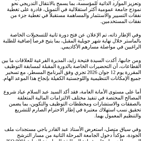
وتعزيز الموارد الذاتية للمؤسسة، بما يسمح بالانتقال التدريجي نحو
نموذج جامعة عمومية أكثر استقلالية في التمويل، قادرة على تغطية
نفقات التسيير والاستثمار والمساهمة مستقبلاً في تغطية جزء من
نفقات المستخدمين.
وفي الإطار ذاته، تم الإعلان عن فتح دورة ثانية للتسجيلات الخاصة
بالماستر خلال نهاية شهر جويلية المقبل، بما يتيح فرصاً إضافية للطلبة
الراغبين في مواصلة مسارهم الأكاديمي.
ومن جانبها، أكدت السيدة فتيحة زايد، المديرة الفرعية للعلاقات ما بين
القطاعات، أن التحضيرات الخاصة بالدورة المقبلة لمسابقة التوظيف
المقررة يوم 12 جوان 2026 تجري وفق البرنامج المسطر، مع تسخير
جميع الإمكانات التنظيمية واللوجستية الكفيلة بإنجاح هذا الموعد الهام.
أما على مستوى الأمانة العامة، فقد أكد السيد عبد السلام عياد شروع
المصالح المختصة في تنفيذ مختلف الالتزامات المالية المتعلقة
بالصفقات والاستشارات ومخططات التوظيف والتكوين، بما يضمن
تحقيق نسب استهلاك معتبرة في إطار الاحترام الصارم للتشريع
والتنظيم المعمول بهما.
وفي سياق متصل، استعرض الأستاذ عبد القادر باجي مستجدات ملف
الجودة، مؤكداً دخول الجامعة المرحلة الثانية من مسار الترشح