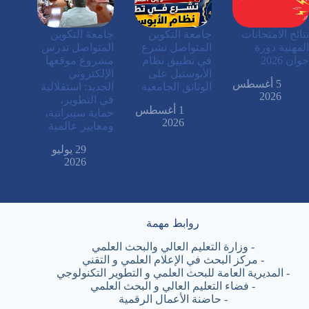
نتائج الامتحانات
جامعة التكوين
جامعة التكوين
المهنية دورة
المتواصل تشرع
المتواصل تدرس
جوان 2026
في تطبيق نظام
مشروع موقعها
الأبوستيل على
الإلكتروني
5 أغسطس
الوثائق الجامعية
الجديد: استقلالية
2026
في التطوير،
1 أغسطس
حماية سيبرانية،
2026
ومعايير عالمية
29 يوليو
2026
روابط مهمة
-
وزارة التعليم العالي والبحث العلمي
-
مركز البحث في الإعلام العلمي و التقني
-
المديرية العامة للبحث العلمي و التطوير التكنولوجي
-
فضاء التعليم العالي و البحث العلمي
-
حاضنة الأعمال الرقمية