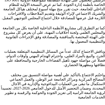
الرسمي للحصول على شهادة المطابقة للمواصفة الدولية ISO 9001
الخاصة بأنظمة إدارة الجودة. كما تم عرض النسخة الأولية للنظام
الداخلي للجامعة، حيث تقرر منح مهلة أسبوع لمختلف هياكل الجامعة
والشريك الاجتماعي لإثراء الوثيقة وتقديم الملاحظات والاقتراحات
اللازمة قبل عرضها للمصادقة خلال اجتماع المجلس التوجيهي المقبل.
كما تم التطرق إلى مشاريع الأنظمة الداخلية الخاصة بكل من الجامعة
والمجلس العلمي ولجنة أخلاقيات المهنة، على أن يعرض كل مشروع
على الهيئة المختصة بالمناقشة والمصادقة وفق الإجراءات القانونية
والتنظيمية المعمول بها.
وناقش الاجتماع كذلك عدداً من المسائل التنظيمية المتعلقة بعمليات
الجرد، والبيع بالمزاد العلني، واحترام الهندام المهني وأوقات الدوام،
فضلاً عن مواصلة جهود تأهيل الفضاءات الخارجية والمحافظة على
نظافتها ومظهرها الحضاري.
واختُتم الاجتماع بالتأكيد على أهمية مواصلة التنسيق بين مختلف
المصالح المركزية ومراكز الجامعة عبر الوطن، والعمل الجماعي
لاستكمال ما تبقى من العمليات البيداغوجية والإدارية في الآجال
المحددة، وضمان التحضير الأمثل للدخول الجامعي 2026-2027، تجسيداً
لرؤية الجامعة الرامية إلى تعزيز الجودة والحوكمة والرقمنة و تطوير
الخدمات الجامعية