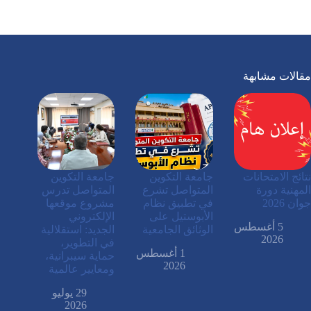
مقالات مشابهة
نتائج الامتحانات
جامعة التكوين
جامعة التكوين
المهنية دورة
المتواصل تشرع
المتواصل تدرس
جوان 2026
في تطبيق نظام
مشروع موقعها
الأبوستيل على
الإلكتروني
5 أغسطس
الوثائق الجامعية
الجديد: استقلالية
2026
في التطوير،
1 أغسطس
حماية سيبرانية،
2026
ومعايير عالمية
29 يوليو
2026