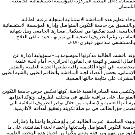
تلمسان، داخل المكتبة المركزية للمؤسسة الاستشفائية الجامعية
لتلمسان.
وجاء تنظيم هذه المناقشة الاستثنائية استجابة لرغبة الطالبة،
وبالتنسيق بين جامعة التكوين المتواصل وإدارة المؤسسة الاستشفائية
الجامعية، قصد تمكينها من استكمال مسارها الجامعي ونيل شهادة
الماستر، رغم الظروف الصحية التي تمر بها، حيث تتلقى العلاج
بالمستشفى منذ شهر فيفري 2026.
وقد ناقشت الطالبة مذكرتها الموسومة بـ: «مسؤولية الإدارة عن
أعمال التعمير والتهيئة في القانون الجزائري»، أمام لجنة علمية
متخصصة، في أجواء أكاديمية راقية طبعتها الجدية العلمية والتقدير
الإنساني، بحضور أعضاء لجنة المناقشة والطاقم الطبي والشبه الطبي
المشرف على متابعة حالتها الصحية.
وتكتسي هذه المبادرة أهمية خاصة، كونها تعكس حرص جامعة التكوين
المتواصل على مرافقة طلبتها في مختلف الظروف، وتؤكد التزامها
برسالتها العلمية والإنسانية، من خلال توفير الظروف الملائمة التي
تضمن حق الطالب في مواصلة تكوينه وتحقيق أهدافه الأكاديمية.
وبهذه المناسبة، عبرت الطالبة عن بالغ شكرها وامتنانها لإطارات
جامعة التكوين المتواصل وأساتذتها وأعضاء لجنة المناقشة، على ما
أبدوه من تفهم ومرافقة ودعم مكّنها من اجتياز هذه المحطة العلمية