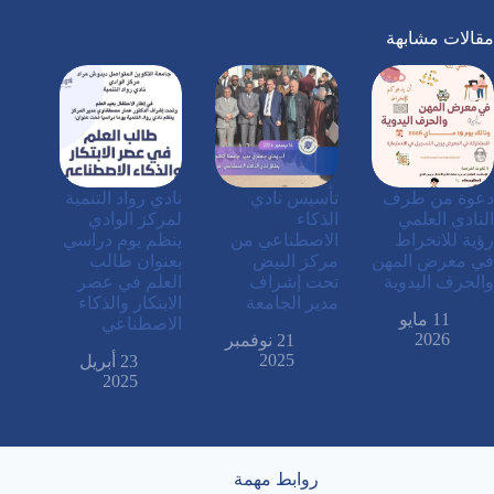
مقالات مشابهة
دعوة من طرف
تأسيس نادي
نادي رواد التنمية
النادي العلمي
الذكاء
لمركز الوادي
رؤية للانخراط
الاصطناعي من
ينظم يوم دراسي
في معرض المهن
مركز البيض
بعنوان طالب
والحرف اليدوية
تحت إشراف
العلم في عصر
مدير الجامعة
الابتكار والذكاء
11 مايو
الاصطناعي
2026
21 نوفمبر
2025
23 أبريل
2025
روابط مهمة