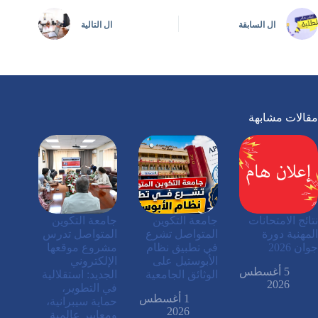
ال
السابقة
ال
التالية
مقالات مشابهة
نتائج الامتحانات
جامعة التكوين
جامعة التكوين
المهنية دورة
المتواصل تشرع
المتواصل تدرس
جوان 2026
في تطبيق نظام
مشروع موقعها
الأبوستيل على
الإلكتروني
5 أغسطس
الوثائق الجامعية
الجديد: استقلالية
2026
في التطوير،
1 أغسطس
حماية سيبرانية،
2026
ومعايير عالمية