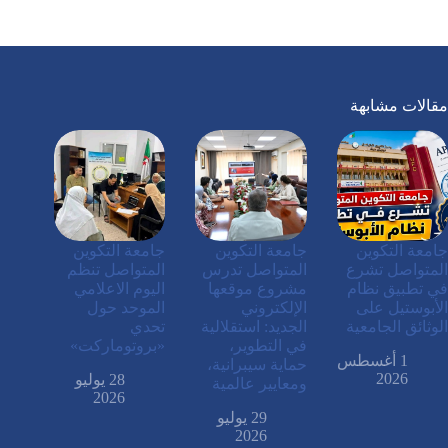
مقالات مشابهة
جامعة التكوين
جامعة التكوين
جامعة التكوين
المتواصل تشرع
المتواصل تدرس
المتواصل تنظم
في تطبيق نظام
مشروع موقعها
اليوم الاعلامي
الأبوستيل على
الإلكتروني
الموحد حول
الوثائق الجامعية
الجديد: استقلالية
تحدي
في التطوير،
«بروتوماركت»
1 أغسطس
حماية سيبرانية،
2026
28 يوليو
ومعايير عالمية
2026
29 يوليو
2026