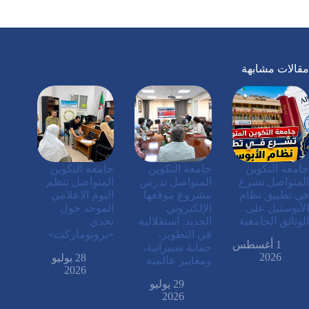
مقالات مشابهة
جامعة التكوين
جامعة التكوين
جامعة التكوين
المتواصل تشرع
المتواصل تدرس
المتواصل تنظم
في تطبيق نظام
مشروع موقعها
اليوم الاعلامي
الأبوستيل على
الإلكتروني
الموحد حول
الوثائق الجامعية
الجديد: استقلالية
تحدي
في التطوير،
«بروتوماركت»
1 أغسطس
حماية سيبرانية،
2026
28 يوليو
ومعايير عالمية
2026
29 يوليو
2026