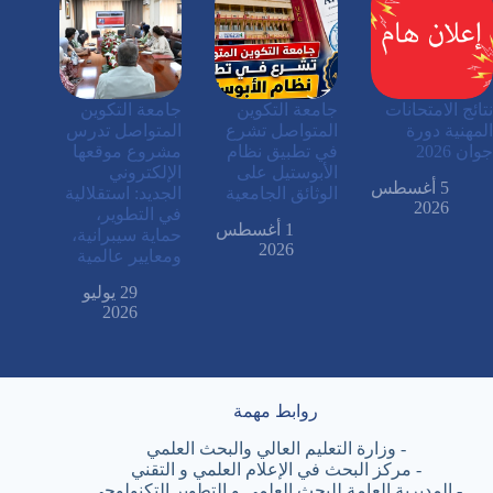
نتائج الامتحانات
جامعة التكوين
جامعة التكوين
المهنية دورة
المتواصل تشرع
المتواصل تدرس
جوان 2026
في تطبيق نظام
مشروع موقعها
الأبوستيل على
الإلكتروني
5 أغسطس
الوثائق الجامعية
الجديد: استقلالية
2026
في التطوير،
1 أغسطس
حماية سيبرانية،
2026
ومعايير عالمية
29 يوليو
2026
روابط مهمة
-
وزارة التعليم العالي والبحث العلمي
-
مركز البحث في الإعلام العلمي و التقني
-
المديرية العامة للبحث العلمي و التطوير التكنولوجي