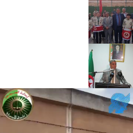
شغل
لفيديو