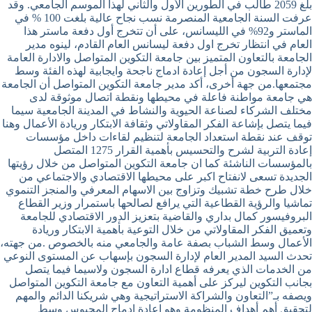
بلغ 2059 طالب في الطورين الأول والثاني لهذا الموسم الجامعي. وقد
عرفت السنة الجامعية المنصرمة نسب نجاح عالية بلغت 100 % في
الماستر و92% في الليسانس، على أن تتخرج أول دفعة ماستر هذا
العام في انتظار تخرج اول دفعة ليسانس العام القادم، لينوه مدير
الجامعة بالتعاون المتميز بين جامعة التكوين المتواصل والادارة العامة
لإدارة السجون من أجل إعادة ادماج ناجحة وايجابية لهذه الفئة وسط
مجتمعها.من جهة أخرى، أكد مدير جامعة التكوين المتواصل أن الجامعة
هي جامعة مواطنة فاعلة في محيطها ونقطة اتصال موثوقة لدى
مختلف الشركاء لصناعة الحيوية والنشاط في المدينة الجامعية سيما
فيما يتصل بإشاعة الفكر المقاولاتي وثقافة الابتكار وريادة الأعمال وهنا
توقف عند نقطة استعداد الجامعة لتنظيم لقاءات داخل مؤسسات
إعادة التربية لشرح والتحسيس بأهمية القرار 1275 المتصل
بالمؤسسات الناشئة كما ان جامعة التكوين المتواصل من خلال رؤيتها
الجديدة تسعى لانفتاح اكبر على محيطها الاقتصادي والاجتماعي من
خلال طرح خطة تشبيك وتزاوج بين الاسهام المعرفي والمنجز التنموي
تماشيا والرؤية القطاعية التي يرافع لصالحها باستمرار وزير القطاع
البروفيسور كمال بداري والقاضية بتعزيز الدور الاقتصادي للجامعة
وتعميق الفكر المقاولاتي من خلال التوعية بأهمية الابتكار وريادة
الأعمال وسط الشباب بصفة عامة والجامعي منه بالخصوص .من جهته،
تحدث السيد المدير العام لإدارة السجون بإسهاب عن المستوى النوعي
من الخدمات الذي يعرفه قطاع ادارة السجون ولاسيما فيما يتصل
بجانب التكوين ليركز على أهمية التعاون مع جامعة التكوين المتواصل
ويصفه بـ”التعاون والشراكة الاستراتيجية وهي شريكنا الدائم والمهم
لتحقيق أهم أهداف المنظومة وهو إعادة ادماج المحبوس وسط