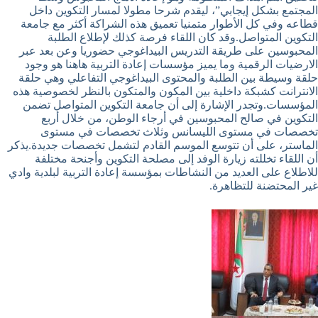
المجتمع بشكل إيجابي”، ليقدم شرحا مطولا لمسار التكوين داخل
قطاعه وفي كل الأطوار متمنيا تعميق هذه الشراكة أكثر مع جامعة
التكوين المتواصل.وقد كان اللقاء فرصة كذلك لإطلاع الطلبة
المحبوسين على طريقة التدريس البيداغوجي حضوريا وعن بعد عبر
الارضيات الرقمية وما يميز مؤسسات إعادة التربية هاهنا هو وجود
حلقة وسيطة بين الطلبة والمحتوى البيداغوجي التفاعلي وهي حلقة
الانترانت كشبكة داخلية بين المكون والمتكون بالنظر لخصوصية هذه
المؤسسات.وتجدر الإشارة إلى أن جامعة التكوين المتواصل تضمن
التكوين في صالح المحبوسين في أرجاء الوطن، من خلال أربع
تخصصات في مستوى الليسانس وثلاث تخصصات في مستوى
الماستر، على أن تتوسع الموسم القادم لتشمل تخصصات جديدة.يذكر
أن اللقاء تخللته زيارة الوفد إلى مصلحة التكوين وأجنحة مختلفة
للاطلاع على العديد من النشاطات بمؤسسة إعادة التربية لبلدية وادي
غير المحتضنة للتظاهرة.