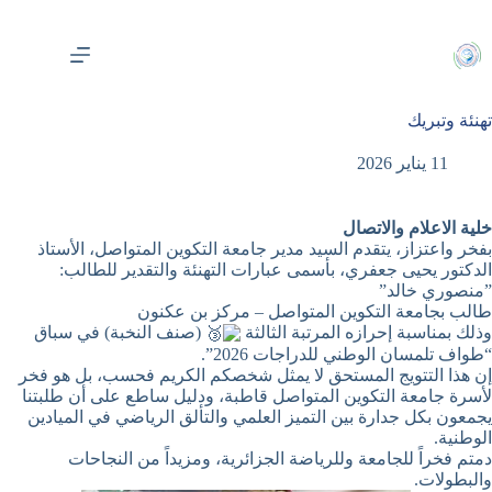
لتجاوز
لى
لمحتوى
تهنئة وتبريك
11 يناير 2026
خلية الاعلام والاتصال
​بفخر واعتزاز، يتقدم السيد مدير جامعة التكوين المتواصل، الأستاذ
الدكتور يحيى جعفري، بأسمى عبارات التهنئة والتقدير للطالب:
​”منصوري خالد”
​طالب بجامعة التكوين المتواصل – مركز بن عكنون
​وذلك بمناسبة إحرازه المرتبة الثالثة
(صنف النخبة) في سباق
“طواف تلمسان الوطني للدراجات 2026”.
​إن هذا التتويج المستحق لا يمثل شخصكم الكريم فحسب، بل هو فخر
لأسرة جامعة التكوين المتواصل قاطبة، ودليل ساطع على أن طلبتنا
يجمعون بكل جدارة بين التميز العلمي والتألق الرياضي في الميادين
الوطنية.
​دمتم فخراً للجامعة وللرياضة الجزائرية، ومزيداً من النجاحات
والبطولات.