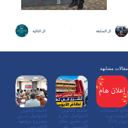
ال
السابقة
ال
التالية
مقالات مشابهة
نتائج الامتحانات
جامعة التكوين
جامعة التكوين
المهنية دورة
المتواصل تشرع
المتواصل تدرس
جوان 2026
في تطبيق نظام
مشروع موقعها
الأبوستيل على
الإلكتروني