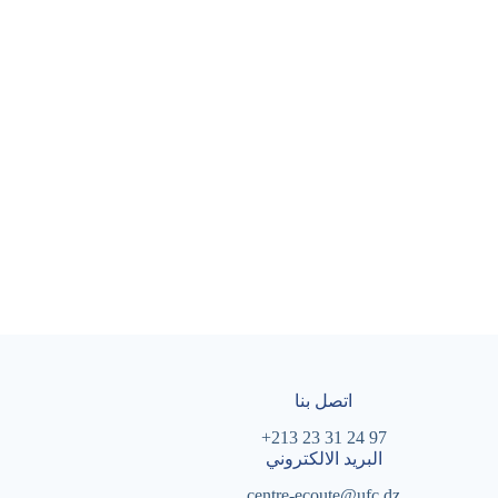
اتصل بنا
97 24 31 23 213+
البريد الالكتروني
centre-ecoute@ufc.dz