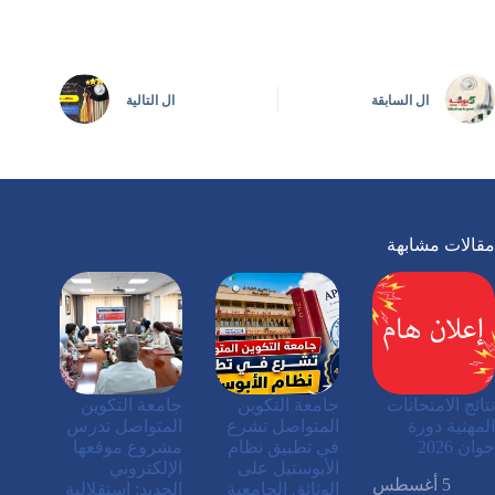
ال
السابقة
ال
التالية
مقالات مشابهة
نتائج الامتحانات
جامعة التكوين
جامعة التكوين
المهنية دورة
المتواصل تشرع
المتواصل تدرس
جوان 2026
في تطبيق نظام
مشروع موقعها
الأبوستيل على
الإلكتروني
5 أغسطس
الوثائق الجامعية
الجديد: استقلالية