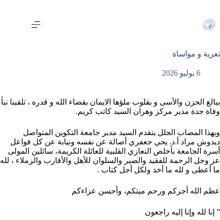
لتجاوز
لى
لمحتوى
تعزية و مواساة
6 يوليو 2026
ببالغ الحزن والأسى و بقلوب ملؤها الايمان بقضاء الله و قدره ، تلقينا نبأ
وفاة جدة مدير مركز وهران السيد كاتب كريم.
وبهذا المصاب الجلل يتقدم السيد مدير جامعة التكوين المتواصل
ديدوش مراد أ.د. يحي جعفري أصالة عن نفسه ونيابة عن كل فواعل
أسرة الجامعة بأخلص التعازي القلبية للعائلة الكريمة، سائلين المولى
عز وجل الرحمة للفقيد والصبر والسلوان للأهل والأقارب والزملاء ، لله
ما أعطى و لله ما أخذ ولكل أجل كتاب .
عظم الله أجركم ورحم ميتكم، وأحسن عزاءكم
” إنا لله وإنا إليه راجعون