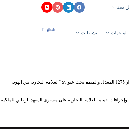
 معنا
English
الواجهات
نشاطات
نظم مركز دعم التكنولوجيا والابتكار بالشراكة مع المعهد الوطني للملكية الصناعية ورشة تكوينية لفائدة الطلبة حاملي المشاريع في إطار القرار 1275 المعدل والمتمم تحت عنوان: “العلامة التجارية بين الهوية
ة إلى البحث عن أسبقية العلامة التجارية وإجراءات حماية العلامة التجارية على مستوى المعهد الوطني للملكية