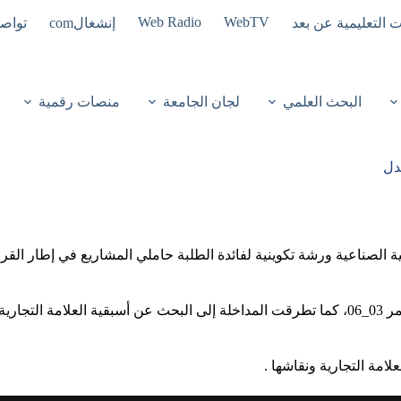
Web Radio
WebTV
ت التعليمية عن بعد
إنشغالcom
تواصل
البحث العلمي
لجان الجامعة
منصات رقمية
تمحورت الورشة حول التعريف بالعلامة التجارية وشروطها في إطار الأمر 03_06، كما تطرقت المداخل
امة التجارية ونقاشها .