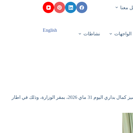
 معنا
English
الواجهات
نشاطات
مدير الجامعة أد. يحي جعفري يقدم بإسم كل فواعل الجامعة تهاني عيد الاضحى المبارك للسيد وزير التعليم العالي والبحث العلمي، الأستاذ المميز كمال بداري اليوم 31 ماي 2026، بمقر الوزارة، وذلك في اطار