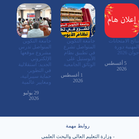
نتائج الامتحانات
جامعة التكوين
جامعة التكوين
المهنية دورة
المتواصل تشرع
المتواصل تدرس
جوان 2026
في تطبيق نظام
مشروع موقعها
الأبوستيل على
الإلكتروني
5 أغسطس
الوثائق الجامعية
الجديد: استقلالية
2026
في التطوير،
1 أغسطس
حماية سيبرانية،
2026
ومعايير عالمية
29 يوليو
2026
روابط مهمة
-
وزارة التعليم العالي والبحث العلمي