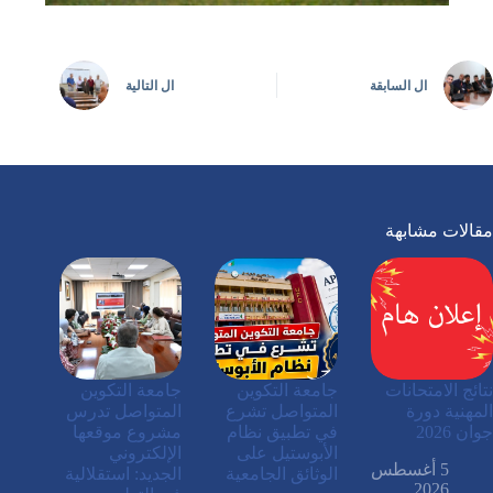
ال
السابقة
ال
التالية
مقالات مشابهة
نتائج الامتحانات
جامعة التكوين
جامعة التكوين
المهنية دورة
المتواصل تشرع
المتواصل تدرس
جوان 2026
في تطبيق نظام
مشروع موقعها
الأبوستيل على
الإلكتروني
5 أغسطس
الوثائق الجامعية
الجديد: استقلالية
2026