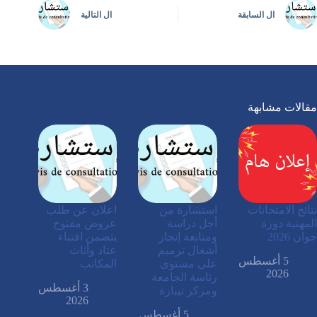
ال
السابقة
ال
التالية
مقالات مشابهة
نتائج الامتحانات
استشارة من
اعلان عن طلب
المهنية دورة
أجل دراسة
عروض مفتوح
جوان 2026
ومتابعة إنجاز
يتضمن اقتناء
أشغال ترميم
عتاد وأثاث
5 أغسطس
على مستوى
المكاتب
2026
رئاسة الجامعة
3 أغسطس
ومركز تيبازة
2026
5 أغسطس