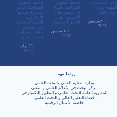
نتائج الامتحانات
جامعة التكوين
جامعة التكوين
المهنية دورة
المتواصل تشرع
المتواصل تدرس
جوان 2026
في تطبيق نظام
مشروع موقعها
الأبوستيل على
الإلكتروني
5 أغسطس
الوثائق الجامعية
الجديد: استقلالية
2026
في التطوير،
1 أغسطس
حماية سيبرانية،
2026
ومعايير عالمية
29 يوليو
2026
روابط مهمة
-
وزارة التعليم العالي والبحث العلمي
-
مركز البحث في الإعلام العلمي و التقني
-
المديرية العامة للبحث العلمي و التطوير التكنولوجي
-
فضاء التعليم العالي و البحث العلمي
-
حاضنة الأعمال الرقمية