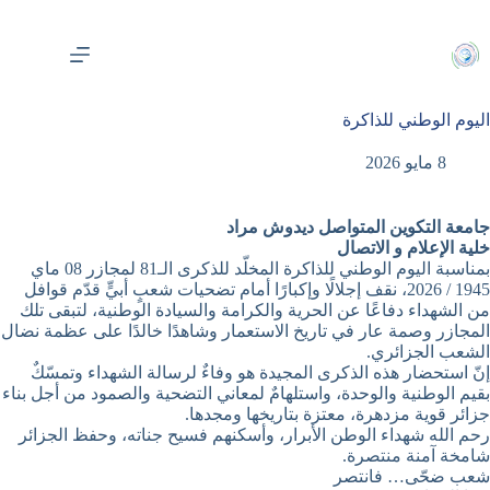
لتجاوز
لى
لمحتوى
اليوم الوطني للذاكرة
8 مايو 2026
جامعة التكوين المتواصل ديدوش مراد
خلية الإعلام و الاتصال
بمناسبة اليوم الوطني للذاكرة المخلّد للذكرى الـ81 لمجازر 08 ماي
1945 / 2026، نقف إجلالًا وإكبارًا أمام تضحيات شعبٍ أبيٍّ قدّم قوافل
من الشهداء دفاعًا عن الحرية والكرامة والسيادة الوطنية، لتبقى تلك
المجازر وصمة عار في تاريخ الاستعمار وشاهدًا خالدًا على عظمة نضال
الشعب الجزائري.
إنّ استحضار هذه الذكرى المجيدة هو وفاءٌ لرسالة الشهداء وتمسّكٌ
بقيم الوطنية والوحدة، واستلهامٌ لمعاني التضحية والصمود من أجل بناء
جزائر قوية مزدهرة، معتزة بتاريخها ومجدها.
رحم الله شهداء الوطن الأبرار، وأسكنهم فسيح جناته، وحفظ الجزائر
شامخة آمنة منتصرة.
شعب ضحّى… فانتصر