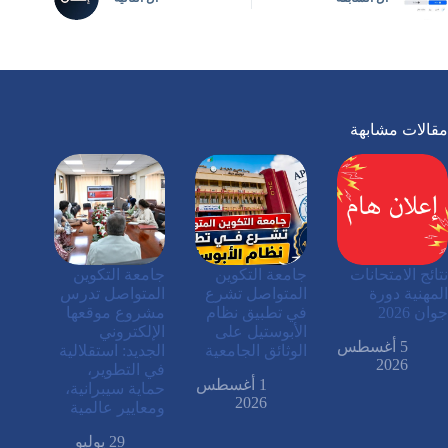
مقالات مشابهة
نتائج الامتحانات
جامعة التكوين
جامعة التكوين
المهنية دورة
المتواصل تشرع
المتواصل تدرس
جوان 2026
في تطبيق نظام
مشروع موقعها
الأبوستيل على
الإلكتروني
5 أغسطس
الوثائق الجامعية
الجديد: استقلالية
2026
في التطوير،
1 أغسطس
حماية سيبرانية،
2026
ومعايير عالمية
29 يوليو