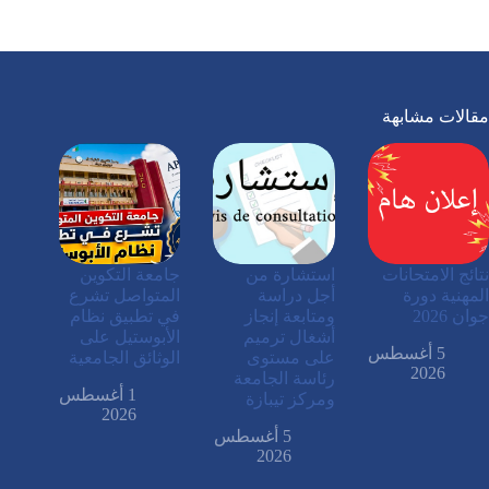
مقالات مشابهة
نتائج الامتحانات
استشارة من
جامعة التكوين
المهنية دورة
أجل دراسة
المتواصل تشرع
جوان 2026
ومتابعة إنجاز
في تطبيق نظام
أشغال ترميم
الأبوستيل على
5 أغسطس
على مستوى
الوثائق الجامعية
2026
رئاسة الجامعة
1 أغسطس
ومركز تيبازة
2026
5 أغسطس
2026