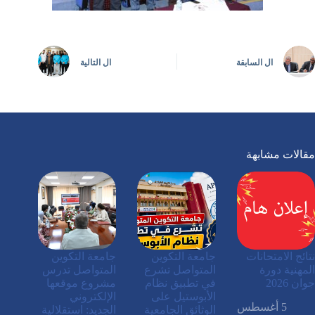
ال
السابقة
ال
التالية
مقالات مشابهة
نتائج الامتحانات
جامعة التكوين
جامعة التكوين
المهنية دورة
المتواصل تشرع
المتواصل تدرس
جوان 2026
في تطبيق نظام
مشروع موقعها
الأبوستيل على
الإلكتروني
5 أغسطس
الوثائق الجامعية
الجديد: استقلالية