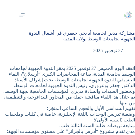
لتجاوز
لى
لمحتوى
مشاركة مدير الجامعة أد يحي جعفري في أشغال الندوة
الجهوية لجامعات الوسط بولاية المدية
27 نوفمبر 2025
انعقد اليوم الخميس 27 نوفمبر 2025 بمقر الندوة الجهوية لجامعات
الوسط بجامعة المدية، بقاعة المحاضرات الكبرى “أرسلان”، اللقاء
التنسيقي للندوة الجهوية لجامعات الوسط، تحت إشراف الأستاذ
الدكتور جعفر بوعروري، رئيس الندوة الجهوية لجامعات الوسط،
وبحضور السيدات والسادة مديري المؤسسات الجامعية لجهة الوسط.
تم خلال هذا اللقاء مناقشة جملة من المحاور البيداغوجية والتنظيمية،
من بينها:
تقييم السداسي الأول والحجم الساعي المنجَز؛
وضعية تدريس الوحدات باللغة الإنجليزية، خاصة في كليات وملحقات
الطب (السنة الأولى)؛
متابعة تربصات طلبة السنة الثالثة طب؛
مدى تقدم مشروع “أدرس بالجزائر” على مستوى مؤسسات الجهة؛