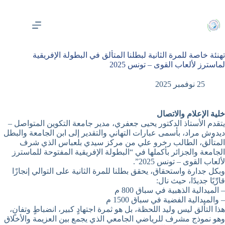
لتجاوز
لى
لمحتوى
تهنئة خاصة للمرة الثانية لبطلنا المتألق في البطولة الإفريقية
لماسترز لألعاب القوى – تونس 2025
25 نوفمبر 2025
خلية الإعلام والاتصال
يتقدم الأستاذ الدكتور يحيى جعفري، مدير جامعة التكوين المتواصل –
ديدوش مراد، بأسمى عبارات التهاني والتقدير إلى ابن الجامعة والبطل
المتألق، الطالب رخرو علي من مركز سيدي بلعباس الذي شرف
الجامعة والجزائر بأكملها في “البطولة الإفريقية المفتوحة للماسترز
لألعاب القوى – تونس 2025”.
وبكل جدارة واستحقاق، يحقق بطلنا للمرة الثانية على التوالي إنجازًا
قارِّيًا جديدًا، حيث نال:
– الميدالية الذهبية في سباق 800 م
– والميدالية الفضية في سباق 1500 م
هذا التألق ليس وليد اللحظة، بل هو ثمرة اجتهادٍ كبير، انضباطٍ وتفانٍ،
وهو نموذج مشرف للرياضي الجامعي الذي يجمع بين العزيمة والأخلاق