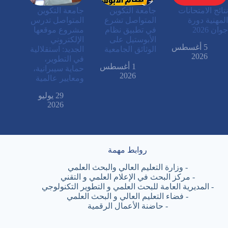
نتائج الامتحانات
جامعة التكوين
جامعة التكوين
المهنية دورة
المتواصل تشرع
المتواصل تدرس
جوان 2026
في تطبيق نظام
مشروع موقعها
الأبوستيل على
الإلكتروني
5 أغسطس
الوثائق الجامعية
الجديد: استقلالية
2026
في التطوير،
1 أغسطس
حماية سيبرانية،
2026
ومعايير عالمية
29 يوليو
2026
روابط مهمة
-
وزارة التعليم العالي والبحث العلمي
-
مركز البحث في الإعلام العلمي و التقني
-
المديرية العامة للبحث العلمي و التطوير التكنولوجي
-
فضاء التعليم العالي و البحث العلمي
-
حاضنة الأعمال الرقمية