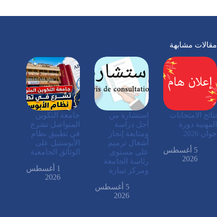
مقالات مشابهة
نتائج الامتحانات
استشارة من
جامعة التكوين
المهنية دورة
أجل دراسة
المتواصل تشرع
جوان 2026
ومتابعة إنجاز
في تطبيق نظام
أشغال ترميم
الأبوستيل على
5 أغسطس
على مستوى
الوثائق الجامعية
2026
رئاسة الجامعة
1 أغسطس
ومركز تيبازة
2026
5 أغسطس
2026