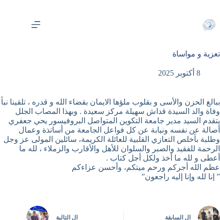
لتجاوز
لى
لمحتوى
تعزية و مواساة
8 أكتوبر 2025
ببالغ الحزن والأسى و بقلوب ملؤها الايمان بقضاء الله و قدره ، تلقينا نبأ
وفاة والد السيدة قداش سهيلة مركز سعيدة . وبهذا المصاب الجلل
يتقدم السيد مدير جامعة التكوين المتواصل البروفيسور يحي جعفري
أصالة عن نفسه ونيابة عن كل فواعل الجامعة من أساتذة وعمال
وطلبة بأخلص التعازي القلبية للعائلة الكريمة، سائلين المولى عز وجل
الرحمة للفقيد والصبر والسلوان للأهل والأقارب والزملاء ، لله ما
أعطى و لله ما أخذ ولكل أجل كتاب .
عظم الله أجركم ورحم ميتكم، وأحسن عزاءكم
” إنا لله وإنا إليه راجعون”
ال
السابقة
ال
التالية