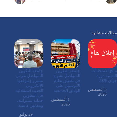
مقالات مشابهة
نتائج الامتحانات
جامعة التكوين
جامعة التكوين
المهنية دورة
المتواصل تشرع
المتواصل تدرس
جوان 2026
في تطبيق نظام
مشروع موقعها
الأبوستيل على
الإلكتروني
5 أغسطس
الوثائق الجامعية
الجديد: استقلالية
2026
في التطوير،
1 أغسطس
حماية سيبرانية،
2026
ومعايير عالمية
29 يوليو