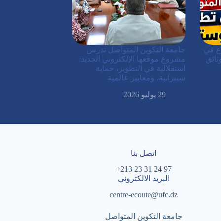
ع في
جامعة التكوين المتواصل تدرس
ثائق
مشروع موقعها الإلكتروني الجديد:
استقلالية في التطوير، حماية
سيبرانية، ومعايير عالمية
29 يوليو 2026
اتصل بنا
97 24 31 23 213+
البريد الالكتروني
centre-ecoute@ufc.dz
جامعة التكوين المتواصل