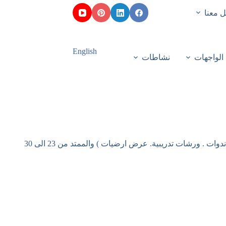
 معنا
English
الواجهات
نشاطات
صور توثق نشاطات مختلف المراكز عبر الوطن بمناسبة تنظيم الجامعة للأسبوع الوطني للتعليم الرقمي (محاضرات ، ندوات . ورشات تدريبية. عرض ارضيات ) والممتد من 23 الى 30