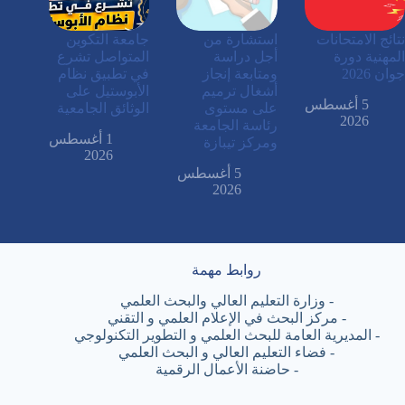
نتائج الامتحانات
استشارة من
جامعة التكوين
المهنية دورة
أجل دراسة
المتواصل تشرع
جوان 2026
ومتابعة إنجاز
في تطبيق نظام
أشغال ترميم
الأبوستيل على
5 أغسطس
على مستوى
الوثائق الجامعية
2026
رئاسة الجامعة
1 أغسطس
ومركز تيبازة
2026
5 أغسطس
2026
روابط مهمة
-
وزارة التعليم العالي والبحث العلمي
-
مركز البحث في الإعلام العلمي و التقني
-
المديرية العامة للبحث العلمي و التطوير التكنولوجي
-
فضاء التعليم العالي و البحث العلمي
-
حاضنة الأعمال الرقمية