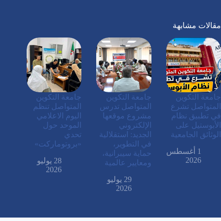
مقالات مشابهة
جامعة التكوين
جامعة التكوين
جامعة التكوين
المتواصل تشرع
المتواصل تدرس
المتواصل تنظم
في تطبيق نظام
مشروع موقعها
اليوم الاعلامي
الأبوستيل على
الإلكتروني
الموحد حول
الوثائق الجامعية
الجديد: استقلالية
تحدي
في التطوير،
«بروتوماركت»
1 أغسطس
حماية سيبرانية،
2026
28 يوليو
ومعايير عالمية
2026
29 يوليو
2026