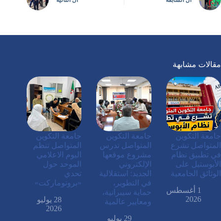
مقالات مشابهة
جامعة التكوين
جامعة التكوين
جامعة التكوين
المتواصل تشرع
المتواصل تدرس
المتواصل تنظم
في تطبيق نظام
مشروع موقعها
اليوم الاعلامي
الأبوستيل على
الإلكتروني
الموحد حول
الوثائق الجامعية
الجديد: استقلالية
تحدي
في التطوير،
«بروتوماركت»
1 أغسطس
حماية سيبرانية،
2026
28 يوليو
ومعايير عالمية
2026
29 يوليو