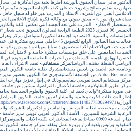
الدكتوراه،في ميدان الحقوق .الورشة أطرها نخبة من الدكاترة في مجال 
طهاين تم تقديم نصائح وشروحات على كيفية الإجابة النموذجيةكماتم ال
بقناة شروق نيوز .• – معلق صوتي مع وكالة فكرة للإنتاج الاعلامي الج
واستحضار الافكار• – التدرب على لغة الجسد التي تعكس الثقة والكاريزم
المؤسسات و التنمية الاقتصادية لجامعة التكوين المتواصل مركز وهرا
التامينات.- في الاختتام أكد المنظمون د.سباغ سهيلة و د.بومدين نادية 
الشباب الجامعيين على خلق مؤسسات مبتكرة خاصة و الامتيازات الممنو
لحسن الهواري بأهمية الاستفادة من الخبرات التطبيقية الموجودة في ا
الرياضي الشعلة مختلف الرياضات
مركز مستغانم:
• تحت الاشراف العام 
Anton Bochmann من الجامعة الألمانية.جرى هذا التكوين 
مركز مستغانم السيد نفوسي بلقاسم.وذلك في إطار تعزيز مهارات الطلب
مركز تطوير المقاولاتية وحاضنة الأعمال، افتراضياً، ممثلَين عن جامع
في صورة مبتكرة”والذي يُعقد في كلية الحقوق والعلوم السياسية بجامعة
إطار النشاطات فكرية وعلمية والمشاركة بين جامعة التكوين المتواص
الوزارية
https://www.facebook.com/Cfctiaret/videos/1148277800294971
الإنسانية مخصصة لطلبة الليسانس و الماستر والدكتوراه بالشراكة والت
تمام الساعة 09:00 صباحا بقاعة المحاضرات لكلية الآداب والفنون
مركز اد
التنفيذيه ورئيس بلديه ادرار بزياره عمل وتفقد لمركز جامعه التكوين ال
المتواصل مركز سيدي بلعباس انطلاق المناقشات الأولية الخاصة بالمؤ