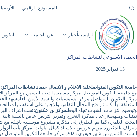
لتجاوز
المستودع الرقمي
الأرضيا
لى
لمحتوى
الرئيسية
أخبار
عن الجامعة
التكوين
الحصاد الأسبوعي لنشاطات المراكز
13 فبراير 2025
جامعة التكوين المتواصل
خلية الاعلام و الاتصال
حصاد نشاطات المراكز:
مع جامعة التكوين المتواصل مركز تيسمسيلت ، بالتنسيق مع المركز الإ
مركز التكوين المتواصل مركز تيسمسيلت والسيد الأمين العامشهد الحدث ح
المتعلقة بها. كما تم فتح المجال للنقاش والإجابة على استفسارات الح
وتوضيح التزامات الشباب تجاه الوطن
مركز بن عكنون:
تحت اشراف البرو
تقنيات ومنهجية إعداد مذكرة التخرج وتقرير التربص خاص بالسنة ثاني
معراف ،الدكتورة مريم عروس ،الاستاذ كمال تيلولت .
مركز باب الزوار:
السبت الثامن من شهر فيفري 2025,بمركز 