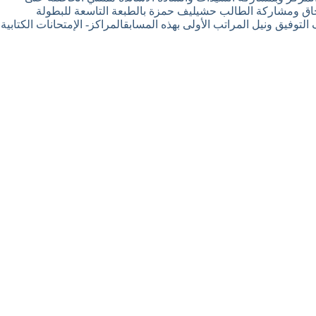
تحاق ومشاركة الطالب حشيليف حمزة بالطبعة التاسعة للبطولة
سات الجامعية قسنطينة من 11 إلى 13 فيفري 2025م متمنيين للطالب حشيليف التوفيق ونيل المراتب الأولى بهذه المسابقالمراكز- الإمتحانات الكتابية