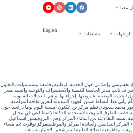
 معنا
English
الواجهات
نشاطات
يومٌ تحسيسي وإعلامي حول الخدمة الوطنية بجامعة تيسمسيلت بالتعاون
راف نائب مدير الجامعة للتنمية والاستشراف والتوجيه والسيد مدير
لخدمة الوطنية، شروطها، إجراءاتها، وأهم التعديلات القانونية
.يأتي هذا النشاط ضمن الجهود المبذولة لتعزيز ثقافة المواطنة
ور محمد سعودي نظم مركز بن عكنون امسية اليوم يوما دراسيا حول
بة خاصة الطرق المنهجية لاستخدام الذكاء الاصطناعي في مجال
لطلبة من حوافز للانخراط في عالم المقاولاتية ،نشط اللقاء ثلة من اساتذة المركز وهم : البروفيسور اسماعيل
 المركز السابقين وأساتذة المركز والموظفين
مركز توقرت :
تم مساء
قي ،إقامة ورشة بيداغوجية لصالح الطلبة المترشحين لاجتيازمسابقة