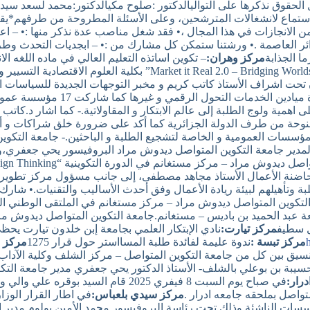
الحقوق نذكرها على التواليالدكتور :صلوح مكيالدكتور:محمد لسعد سيد ع
استماع لانشغالات المترشحين، وعلى الأسئلة المطروحة من طرفهم*يقتر
زائر العاصمة .• ورشتنا ستمكن كل مشارك من :• – ابجديات التحدث وطر
ا الجذابة
مركز وهران:
– تكوين اساتذه التعليم العالي في ماده اللغه
ن تحت اشراف الأستاذ كاتب كريم و مخبر التوجهات الجديدة للسياسات 
فعاليات هدا الصالون الرابع للتسوي
على اهمية ولوج الطلبة إلى عالم الابتكار و المقاولاتية.- كما اشار د
حة من طرف الدولة الجزائرية كما أكد على ضرورة خلق شراكات و أسس 
لمؤسسات العمومية و الخاصة لتشجيع الطلبة و الباحثين.- جامعة التكو
لمدير جامعة التكوين المتواصل ديدوش مراد البروفيسور يحي جعفري،وف
بحضور مدير حاضنة الأعمال الأستاذ مجاهد مصطفى، إلى جانب مسؤول مركز تط
ة وتأهيلهم لبيئة ريادة الأعمال وفق أحدث الأساليب والتقنيات.• ش
ة التكوين المتواصل ديدوش مراد – مركز مستغانم في الملتقى الوطني ال
 عبد الحميد بن باديس – مستغانم.جامعة التكوين المتواصل ديدوش مراد
ل سطيف
مركز تيارت:
نادي الإبتكار العلمي بجامعة إبن خلدون تيارت يحظى
مركز تبسة :
ندوة عليمة لفائدة طلبة المسااستر حول قرار 1275
مركز 
نسيق بين كل من جامعة التكوين المتواصل – مركز الشلف وكلية الآداب و
رار:
في صباح يوم السبت 8 فيفري 2025 قام ال
متواصل بملحقه جامعه ادرار .
مركز سيدي بلعباس:
سسات الناشئة وذلك تحت رئاسة البروفيسور محمد الأمين بولوم مدير ا