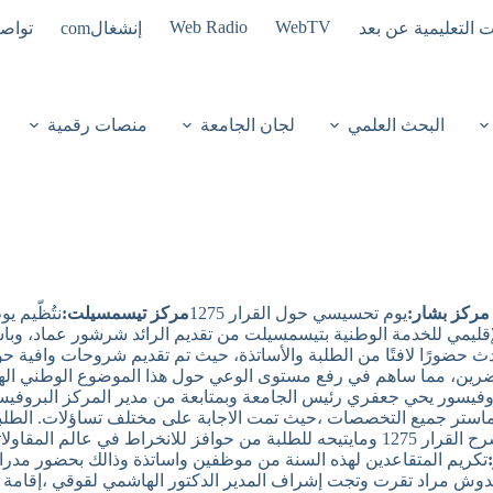
Web Radio
WebTV
ت التعليمية عن بعد
إنشغالcom
تواصل
البحث العلمي
لجان الجامعة
منصات رقمية
مركز بشار:
يوم تحسيسي حول القرار 1275
مركز تيسمسيلت:
نتُظّيم 
قليمي للخدمة الوطنية بتيسمسيلت من تقديم الرائد شرشور عماد، وباش
ضورًا لافتًا من الطلبة والأساتذة، حيث تم تقديم شروحات وافية حول ا
اضرين، مما ساهم في رفع مستوى الوعي حول هذا الموضوع الوطني الهام 
فيسور يحي جعفري رئيس الجامعة وبمتابعة من مدير المركز البروفيس
ة ماستر جميع التخصصات ،حيث تمت الاجابة على مختلف تساؤلات. الطل
البحث العلمي ،كما تم التطرق إلى مذكرة مشروع مؤسسة ناڜئة مع شرح القرار 1275 ومايتيحه ل
تكريم المتقاعدين لهذه السنة من موظفين واساتذة وذالك بحضور مدراء
جامعة التكوين المتواصل ديدوش مراد تقرت وتجت إشراف المدير الدكتور الهاشمي لقو