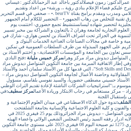
مرالدكتور: رمون فيصلالدكتور باخالد عبد الرحمانالدكتور :عيساني
ح عليكم فضاء الإعلام بنادي رؤية ،، ورشة• من اعداد وتقديم
الاعلامي الغني عن التعريف الاستاذ و المدرب نذير خلو له سجل حافل من الانجازات في هذا المجال ،• فقد شغل مناصب عدة نذكر منها :• – اعلامي ومدرب ومقدم برامج بقناة beurTV .• – صحفي في قسم التحرير
ق تقنية للتخلص من رهاب الجمهور• – التحضير للكلام أمام الجمهور
 الانجليزية لتحضير شهاده ليسانستنشيط تجمع حضوري- اختتمت يوم
الخميس 06 فيفري 2025 الطبعة الرابعة لصالون التسويق تحت شعار “Market it Real 2.0 – Bridging Worlds” بكلية العلوم الاقتصادية التسيير و العلوم التجارية لجامعة وهران 2 بالتعاون و الشراكة بين مخبر تسيير
التنموية في الجزائر تحت اشراف الأستاذ بن لحسن هواري.- شارك في
ق 45 حاملي مشاريع مبتكرة في عدة ميادين الخدمات التحول الرقمي و غيرها كما شاركت 17 مؤسسة عمومية و خاصة في مجالات الصناعات الغداءية الخدمات البنوك و
.كاتب كريم على الجهود المبذولة من طرف السلطات العمومية في تمكين
تعاون بين الجامعة و المؤسسات الاقتصادية.- و اختتم الأستاذ بن
ين المتواصل ديدوش مراد مركز وهران
مركز خميس مليانة :
فتح النادي
ي إطار الاتفاقية المبرمة بين جامعة التكوين المتواصل ديدوش مراد
وجامعة عبد الحميد بن باديس مستغانمشارك طلبة جامعة التكوين المتواصل ديدوش مراد – مركز مستغانم في الدورة التكوينية “Soft Skills and Design Thinking”، التي قدمها كل من الأستاذ سلمان أحمد والأستاذ
وير المقاولاتية وحاضنة الأعمال لجامعة التكوين المتواصل ديدوش مراد –
ارك الأستاذ حسيني مصطفى حضورياً، والسيد نفوسي بلقاسم، مسؤول
موسوم بـ:”استراتيجيات الشركات الناشئة لإعادة تقديم التراث الوطني
 – مركز مستغانم في رحاب الابتكار وريادة الأعمال
مركز سطيف:
في
 بإستقبال اللجنة
الشلف:
ندوة حول الذكاء الاصطناعي في ميدان العلوم الإجتماعية و
الفنون و كلية العلوم الاجتماعية والإنسانية بجامعة الشلفتحت
الرعاية الشرفية للسيدين :- الأستاذ الدكتور العربي غويني مدير جامعة حسيبة بن بوعلي بالشلف- الأستاذ الدكتور يحي جعفري مدير جامعة التكوين المتواصل – ديدوش مراد الجزائروذلك يوم 25 فيفري 2025 في
سيد بوقره علي والي ولايه ادرار رفقه السيد رئيس المجلس الشعبي الولائي واعضاء الهيئه
في اطار القرار الوزاري 1275 تم صبيحة اليوم 08 فيفري 2025 على مستوى جامعة التكوين
لمركز وبمشاركة السيدات والسادة الأساتذة ممثلي الحاضنة على