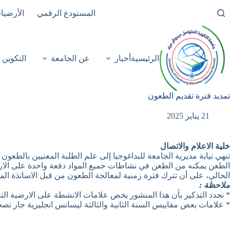
لتجاوز
المستودع الرقمي
الأرضيا
لى
لمحتوى
الرئيسية
أخبار
عن الجامعة
التكوين
تمديد فترة تقديم الطعون
21 يناير 2025
خلية الاعلام والاتصال
تنهي نيابة مديرية الجامعة للبداغوجيا إلى علم الطلبة المعنيين بالط
الحالي، على أن تترك فترة زمنية لمعالجة الطعون من قبل الاساتذة المرافقين
ملاحظة :
* نجدد التذكير بأن هذا المنشور يخص علامات الانشطة على الارضية الت
* علامات بعض مقاييس السنة الثانية والثالثة ليسانس انجليزية جار تصح