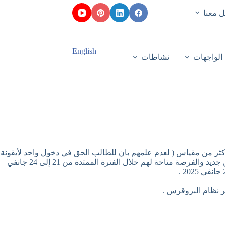
 معنا
English
الواجهات
نشاطات
 اكثر من مقياس ( لعدم علمهم بان للطالب الحق في دخول واحد لأيقونة
الطعن يمكنه من الطعن في نشاطات جميع المواد دفعة واحدة على الارضية ، وبعدها لا يمكن النقر عليها مجددا) ، أنه بإمكانهم اجراء الطعن من جديد والفرصة متاحة لهم خلال الفترة الممتدة من 21 إلى 24 جانفي
ر نظام البروقرس .