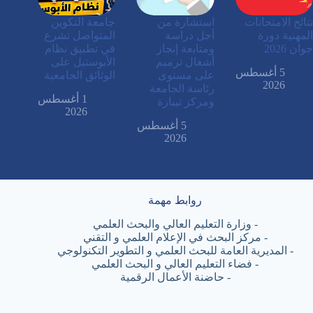
نتائج الامتحانات
استشارة من
جامعة التكوين
المهنية دورة
أجل دراسة
المتواصل تشرع
جوان 2026
ومتابعة إنجاز
في تطبيق نظام
أشغال ترميم
الأبوستيل على
5 أغسطس
على مستوى
الوثائق الجامعية
2026
رئاسة الجامعة
1 أغسطس
ومركز تيبازة
2026
5 أغسطس
2026
روابط مهمة
-
وزارة التعليم العالي والبحث العلمي
-
مركز البحث في الإعلام العلمي و التقني
-
المديرية العامة للبحث العلمي و التطوير التكنولوجي
-
فضاء التعليم العالي و البحث العلمي
-
حاضنة الأعمال الرقمية