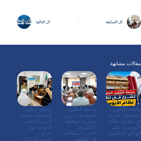
ال
السابقة
ال
التالية
مقالات مشابهة
جامعة التكوين
جامعة التكوين
جامعة التكوين
المتواصل تشرع
المتواصل تدرس
المتواصل تنظم
في تطبيق نظام
مشروع موقعها
اليوم الاعلامي
الأبوستيل على
الإلكتروني
الموحد حول
الوثائق الجامعية
الجديد: استقلالية
تحدي
في التطوير،
«بروتوماركت»