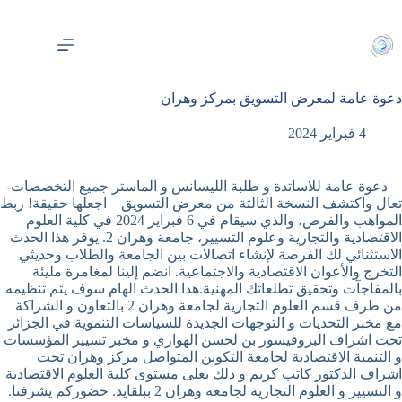
لتجاوز
لى
لمحتوى
دعوة عامة لمعرض التسويق بمركز وهران
4 فبراير 2024
دعوة عامة للاساتدة و طلبة الليسانس و الماستر جميع التخصصات-
تعال واكتشف النسخة الثالثة من معرض التسويق – اجعلها حقيقة! ربط
المواهب والفرص، والذي سيقام في 6 فبراير 2024 في كلية العلوم
الاقتصادية والتجارية وعلوم التسيير، جامعة وهران 2. يوفر هذا الحدث
الاستثنائي لك الفرصة لإنشاء اتصالات بين الجامعة والطلاب وحديثي
التخرج والأعوان الاقتصادية والاجتماعية. انضم إلينا لمغامرة مليئة
بالمفاجآت وتحقيق تطلعاتك المهنية.هدا الحدث الهام سوف يتم تنظيمه
من طرف قسم العلوم التجارية لجامعة وهران 2 بالتعاون و الشراكة
مع مخبر التحديات و التوجهات الجديدة للسياسات التنموية في الجزائر
تحت اشراف البروفيسور بن لحسن الهواري و مخبر تسيير المؤسسات
و التنمية الاقتصادية لجامعة التكوين المتواصل مركز وهران تحت
اشراف الدكتور كاتب كريم و دلك بعلى مستوى كلية العلوم الاقتصادية
و التسيير و العلوم التجارية لجامعة وهران 2 ببلقايد. حضوركم يشرفنا.