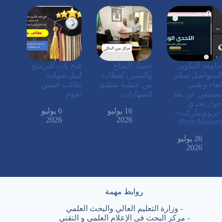
جامعة التكوين
حصاد النجاح
فتح باب الترشح
المتواصل تنظم
والتميز | لقطات
لنيل شهادة
لقاء وطني
من عملية تسليم
طالب خمس
تنسيقي عن بعد
الشهادات
نجوم
حول تحدي
16 يوليو
6 يوليو
«بروتوماركت»
2026
2026
(ProtoMarket)
26 يوليو
2026
روابط مهمة
-
وزارة التعليم العالي والبحث العلمي
-
مركز البحث في الإعلام العلمي و التقني