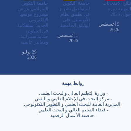
نتائج الامتحانات
جامعة التكوين
جامعة التكوين
المهنية دورة
المتواصل تشرع
المتواصل تدرس
جوان 2026
في تطبيق نظام
مشروع موقعها
الأبوستيل على
الإلكتروني
5 أغسطس
الوثائق الجامعية
الجديد: استقلالية
2026
في التطوير،
1 أغسطس
حماية سيبرانية،
2026
ومعايير عالمية
29 يوليو
2026
روابط مهمة
-
وزارة التعليم العالي والبحث العلمي
-
مركز البحث في الإعلام العلمي و التقني
-
المديرية العامة للبحث العلمي و التطوير التكنولوجي
-
فضاء التعليم العالي و البحث العلمي
-
حاضنة الأعمال الرقمية