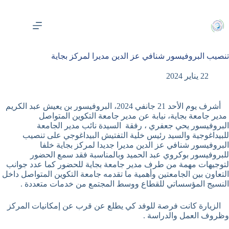
لتجاوز
لى
لمحتوى
تنصيب البروفيسور شنافي عز الدين مديرا لمركز بجاية
22 يناير 2024
أشرف يوم الأحد 21 جانفي 2024، البروفيسور بن يعيش عبد الكريم
مدير جامعة بجاية، نيابة عن مدير جامعة التكوين المتواصل
البروفيسور يحي جعفري ، رفقة السيدة نائب مدير الجامعة
للبيداغوجية والسيد رئيس خلية التفتيش البيداغوجي على تنصيب
البروفيسور شنافي عز الدين مديرا جديدا لمركز بجاية خلفا
للبروفيسور بوكروي عبد الحميد وبالمناسبة فقد سمع الحضور
لتوجيهات مهمة من طرف مدير جامعة بجاية للحضور كما عدد جوانب
التعاون بين الجامعتين وأهمية ما تقدمه جامعة التكوين المتواصل داخل
النسيج المؤسساتي للقطاع ووسط المجتمع من خدمات متعددة .
الزيارة كانت فرصة للوفد كي يطلع عن قرب عن إمكانيات المركز
وظروف العمل والدراسة .