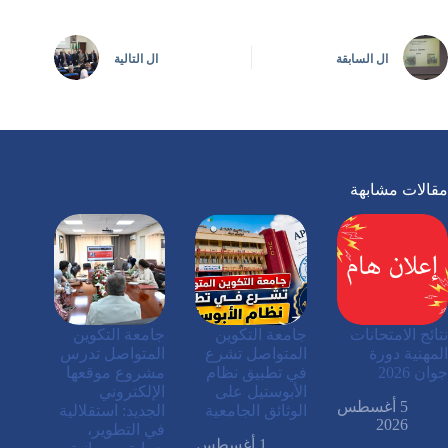
ال
السابقة
ال
التالية
مقالات مشابهة
نتائج الامتحانات
جامعة التكوين
جامعة التكوين
المهنية دورة
المتواصل تشرع
المتواصل تدرس
جوان 2026
في تطبيق نظام
مشروع موقعها
الأبوستيل على
الإلكتروني
5 أغسطس
الوثائق الجامعية
الجديد: استقلالية
2026
في التطوير،
1 أغسطس