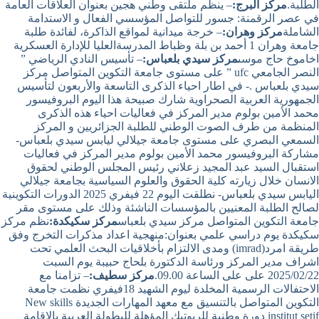
الطلبة.
مركز البرج:
– ينظم ملتقى وطني هجين بعنوان العلاقات العامة
في عصر الرقمنة: جسور للتواصل المؤسسي الفعال و الاستدامة
الشاملة
مركز وهران:
– خرجة ميدانية لمواقع الذاكرة، لفائدة طلبة
جامعة وهران 1 أحمد بن بلة وظباط المدرسةالعليا للإدارة العسكرية
اخاموخ حاج موسى
مركز سيدي بلعباس:
– تأسيس النادي الرياضي ”
النصر الجامعي ufc ” على مستوى جامعة التكوين المتواصل مركز
سيدي بلعباس .- في اطار احياء الذكرى التاسعة والأربعون لتأسيس
الجمهورية العربية الصحراوية شارك صبيحة هذا اليوم البروفيسور
محمد الأمين بولوم مدير المركز في فعاليات احياء هذه الذكرى
المنظمة من طرف الصوت الوطني للطلبة الجزائريين و المركز
السمعي البصري على مستوى جامعة جيلالي ليابس سيدي بلعباس-
مشاركة البروفيسور محمد الأمين بولوم مدير المركز في فعاليات
استقبال السيد عبد المجيد زعلاني رئيس المجلس الوطني لحقوق
الانسان خلال زيارته كلية الحقوق والعلوم السياسية بجامعة جيلالي
اليابس سيدي بلعباس- نطلقت اليوم 22 فيفري 2025 الدورات التكوينية
لصالح الطلبة المعنيين بالمؤسسات الناشئة وذلك على مستوى مقر
جامعة التكوين المتواصل مركز سيدي بلعباس
مركز سكيكدة:
نظم مركز
سكيكدة يوم دراسي علمي بعنوان:منهجية اعداد مذكرات التخرج وفق
طريقة امرد(imrad) ومدى الالتزام بأخلاقيات البحث العلمي تحت
اشراف مدير المركز ورئاسة الدكتورة بلحاج حبيبة يوم السبت
2025/02/22 على على الساعة 09.00.
مركز سطيف:
– تزامنا مع
الاحتفالات الرسمية المخلدة ليوم الشهيد 18فيفري نظمت جامعة
التكوين المتواصل بالتنسيق مع معهد المهارات الجديدة New skills
institut setif دورة وطنية للربوتيك المؤهلة للبطولة العربية بالإقامة