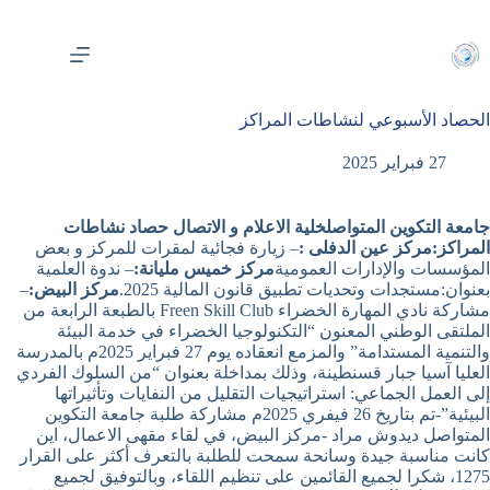
لتجاوز
لى
لمحتوى
الحصاد الأسبوعي لنشاطات المراكز
27 فبراير 2025
جامعة التكوين المتواصل
خلية الاعلام و الاتصال
حصاد نشاطات
المراكز:
مركز عين الدفلى :
– زيارة فجائية لمقرات للمركز و بعض
المؤسسات والإدارات العمومية
مركز خميس مليانة:
– ندوة العلمية
بعنوان:مستجدات وتحديات تطبيق قانون المالية 2025.
مركز البيض:
–
مشاركة نادي المهارة الخضراء Freen Skill Club بالطبعة الرابعة من
الملتقى الوطني المعنون “التكنولوجيا الخضراء في خدمة البيئة
والتنمية المستدامة” والمزمع انعقاده يوم 27 فبراير 2025م بالمدرسة
العليا آسيا جبار قسنطينة، وذلك بمداخلة بعنوان “من السلوك الفردي
إلى العمل الجماعي: استراتيجيات التقليل من النفايات وتأثيراتها
البيئية”-تم بتاريخ 26 فيفري 2025م مشاركة طلبة جامعة التكوين
المتواصل ديدوش مراد -مركز البيض، في لقاء مقهى الاعمال، اين
كانت مناسبة جيدة وسانحة سمحت للطلبة بالتعرف أكثر على القرار
1275، شكرا لجميع القائمين على تنظيم اللقاء، وبالتوفيق لجميع