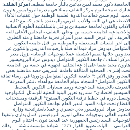
الجامعية ذكور محمد لمين دباغين بالباز جامعة سطيف1
مركز الشلف:
–
شارك صبيحة اليوم مركز الشلف ممثلا في مديره البروفيسور هارون
مجيد اليوم ضمن فعاليات الندوة العلمية الوطنية حول :تقنيات الذكاء
الاصطناعي في اللغة والأدب العربي،والمنعقدة بالشراكة مع :كلية
الآداب والفنون لجامعة حسيبة بن بوعلي بالشلفكلية العلوم الانسانية
والاجتماعية لجامعة حسيبة بن بوعلي بالشلف -المجلس الأعلى للغة
العربية ، أين عرض السيد مدير المركز تجربة جامعتنا و منه التطرق
إلى آخر التقنيات المستعملة و الموظفة من قبل جامعة التكوين
المتواصل ديدوش مراد فيما له صلة بأرضيات التدريس والتكوين عن
بعد ومن خلالها تقييم الأنشطة عملا بتوجيهات الوصاية- نزول مدير
مركز الشلف / جامعة التكوين المتواصل ديدوش مراد البروفيسور
هارون مجيد ضيفا على إذاعة الشلف الجهوية في حصة من الجامعة
تحت إشراف الصحفية المتألقة فاطمة الشريفي قصد مناقشة بعض
المحاور وفق الآتي :* جامعة التكوين المتواصل ودورها في إرساء ثقافة
التكوين المتواصل* انسجام مهام الجامعة مع أهداف نشر المعرفة*
التعريف بالخريطة البيداغوجية وربط مسارات التكوين بالمحيط
السوسيو اقتصادي* مشاريع تعزيز البنية التحتية للوسائل التكنولوجية
وتفعيل دوره في خطط ترقية التكوين المفتوح* الرقمنة ومستجدات
القطاع تحت قيادة السيد المدير العام لجامعة التكوين المتواصل
ديدوش مراد البروفيسور يحي جعفري و عملا باستراتيجية وزارة
التعليم العالي وتوجيهات معالي الوزير البروفيسور كمال بداري وتنفيذا
لتوجيهات السيد رئيس الجمهورية عبد المجيد تبون .- اختتام اليوم
الدراسي — آليات تطبيق القرار 1275 . شهادة مؤسسة ناشئة — وذلك