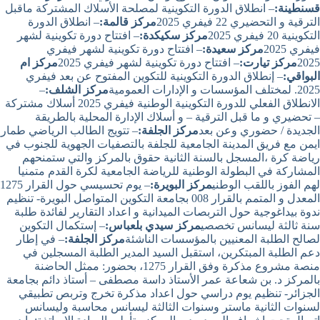
قسنطينة:
– انطلاق الدورة التكوينية لمصلحة الأسلاك المشتركة ماقبل
الترقية و التحضيري 22 فيفري 2025
مركز قالمة:
– انطلاق الدورة
التكوينية 20 فيفري 2025
مركز سكيكدة:
– افتتاح دورة تكوينية لشهر
فيفري 2025
مركز سعيدة:
– افتتاح دورة تكوينية لشهر فيفري
2025
مركز تيارت:
– افتتاح دورة تكوينية لشهر فيفري 2025
مركز ام
البواقي:
– إنطلاق الدورة التكوينية للتكوين المفتوح عن بعد فيفري
2025. لمختلف المؤسسات و الإدارات العمومية
مركز الشلف:
–
الانطلاق الفعلي للدورة التكوينية الوطنية فيفري 2025 أسلاك مشتركة
– تحضيري و ما قبل الترقية – و أسلاك الإدارة المحلية بالطريقة
الجديدة / حضوري وعن بعد
مركز الجلفة:
– تتويج الطالب الرياضي طمار
ايمن مع فريق المدينة الجامعية للجلفة بالتصفيات الجهوية للجنوب في
رياضة كرة ،المسجل بالسنة الثانية حقوق بالمركز والتي ستمنحهم
المشاركة في البطولة الوطنية للرياضة الجامعية لكرة القدم متمنيا
لهم الفوز باللقب الوطني
مركز البويرة:
– يوم تحسيسي حول القرار 1275
المعدل و المتمم بالقرار 008 بجامعة التكوين المتواصل البويرة- تنظيم
ندوة بيداغوجية حول التربصات الميدانية و اعداد التقارير لفائدة طلبة
سنة ثالثة ليسانس تخصصي
مركز سيدي بلعباس:
– إستكمال التكوين
لصالح الطلبة المعنيين بالمؤسسات الناشئة
مركز الجلفة:
– في إطار
دعم الطلبة المبتكرين، استقبل السيد المدير الطلبة المسجلين في
منصة مشروع مذكرة وفق القرار 1275، بحضور: ممثل الحاضنة
بالمركز د. بن شعاعة عمر الأستاذ داسة مصطفى – أستاذ دائم بجامعة
الجزائر- تنظيم يوم دراسي حول اعداد مذكرة تخرج وتربص تطبيقي
لسنوات الثانية ماستر وسنوات الثالثة ليسانس محاسبة وليسانس