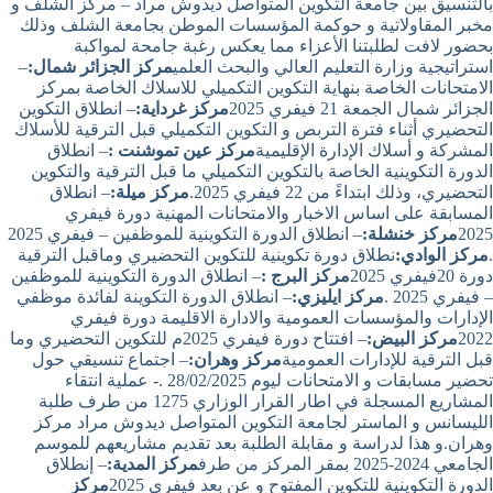
بالتنسيق بين جامعة التكوين المتواصل ديدوش مراد – مركز الشلف و
مخبر المقاولاتية و حوكمة المؤسسات الموطن بجامعة الشلف وذلك
بحضور لافت لطلبتنا الأعزاء مما يعكس رغبة جامحة لمواكبة
استراتيجية وزارة التعليم العالي والبحث العلمي
مركز الجزائر شمال:
–
الامتحانات الخاصة بنهاية التكوين التكميلي للاسلاك الخاصة بمركز
الجزائر شمال الجمعة 21 فيفري 2025
مركز غرداية:
– انطلاق التكوين
التحضيري أثناء فترة التربص و التكوين التكميلي قبل الترقية للأسلاك
المشركة و أسلاك الإدارة الإقليمية
مركز عين تموشنت :
– انطلاق
الدورة التكوينية الخاصة بالتكوين التكميلي ما قبل الترقية والتكوين
التحضيري، وذلك ابتداءً من 22 فيفري 2025.
مركز ميلة:
– انطلاق
المسابقة على اساس الاخبار والامتحانات المهنية دورة فيفري
2025
مركز خنشلة:
– انطلاق الدورة التكوينية للموظفين – فيفري 2025
.
مركز الوادي:
نطلاق دورة تكوينية للتكوين التحضيري وماقبل الترقية
دورة 20فيفري 2025
مركز البرج :
– انطلاق الدورة التكوينية للموظفين
– فيفري 2025 .
مركز ايليزي:
– انطلاق الدورة التكوينة لفائدة موظفي
الإدارات والمؤسسات العمومية والادارة الاقليمة دورة فيفري
2022
مركز البيض:
– افتتاح دورة فيفري 2025م للتكوين التحضيري وما
قبل الترقية للإدارات العمومية
مركز وهران:
– اجتماع تنسيقي حول
تحضير مسابقات و الامتحانات ليوم 28/02/2025 .- عملية انتقاء
المشاريع المسجلة في اطار القرار الوزاري 1275 من طرف طلبة
الليسانس و الماستر لجامعة التكوين المتواصل ديدوش مراد مركز
وهران.و هذا لدراسة و مقابلة الطلبة بعد تقديم مشاريعهم للموسم
الجامعي 2024-2025 بمقر المركز من طرف
مركز المدية:
– إنطلاق
الدورة التكوينية للتكوين المفتوح و عن بعد فيفري 2025
مركز