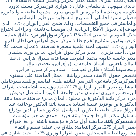
اتصال تحت اشراف السيد مدير المركز وتأطير السادة الاساتذة:- ا.د.
عايدي ميهوب، ا.د سلماني عادل، د. هواري فوزيمركز مسيلة :دورة
تكوينية من تقديم الدكتورة بن التومي سارة، مديرة الحاضنة، والدكتورة
فضيلي سمية لحاملي المشاريع المسجلين من طور الليسانس
والماستر في جميع التخصصات، وذلك ضمن القرار الوزاري 1275 الذي
يهدف إلى تحويل الأفكار الريادية إلى مؤسسات ناشئة أو براءات اختراع
خلال الموسم الجامعي 2024-2025.
مركز سوق اهراس:
انطلاق عملية
عرض وتقييم مشاريع تخرج طلبة مركز سوق أهراس في إطار القرار
الوزاري 1275 تنصيب لجنة علمية مصغرة لحاضنة الأعمال، ضمت كلًّا
من:د. أحمد دزيري – مدير مركز سوق أهراس. ا.د. بن بوزيد سليمان –
مدير حاضنة جامعة محمد الشريف مساعدية بسوق أهراس. د.عبد
المالك بلعشي – أستاذ بجامعة سوق أهراس، تخصص مالية
ومحاسبة.الأستاذ د.طارق لعبابسة – أستاذ بمركز سوق أهراس،
تخصص حقوق. الأستاذ سمير رواينية – ممثل الحاضنة على مستوى
المركز
مركز باتنة:
يوم الدراسي لفائدة طلبة الماستر والليسانسوحاملي
المشاريع ضمن القرار الوزاري1275(تنفيذ مؤسسة ناشئة)تحت اشراف
البروفسور قريري سليمان مدير جامعة التكوين المتواصل ديدوش
مراد-مركز باتنة-الدكتورة بن مخلوف ايمان مديرة حاضنة جامعة باتنة
الدكتورة بن بوعزيز عقيلة استاذة بجامعة باتنة الدكتور بوعافية عبد
الرزاق ممثل حاضنة التكوين المتواصل الدكتور حسام الدين بوذراع
مسؤول مكتب الربط جامعة باتنة خريف حمدي صاحب مؤسسة
ناشئة
مركز باتنة:
مناقشة أول مذكرة مؤسسة ناشئة -براءة اختراع
ضمن القرار 1275
مركز النعامة:
انطلاق في عملية تقييم و انتقاء
مشاريع الطلبة المسجلين ضمن القرار الوزاري 1275 ، حيث شارك في