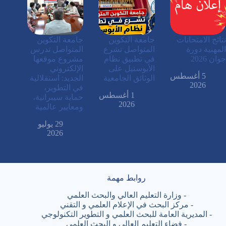
نتائج الامتحانات
جامعة التكوين
جامعة التكوين
المهنية دورة
المتواصل تشرع
المتواصل تدرس
جوان 2026
في تطبيق نظام
مشروع موقعها
الأبوستيل على
الإلكتروني
5 أغسطس
الوثائق الجامعية
الجديد: استقلالية
2026
في التطوير،
1 أغسطس
حماية سيبرانية،
2026
ومعايير عالمية
29 يوليو
2026
روابط مهمة
-
وزارة التعليم العالي والبحث العلمي
-
مركز البحث في الإعلام العلمي و التقني
-
المديرية العامة للبحث العلمي و التطوير التكنولوجي
-
فضاء التعليم العالي و البحث العلمي