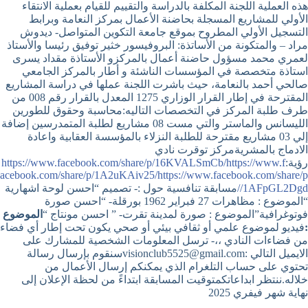
هذه العملية اللجنة المكلفة بالدراسة والتقييم للقيام بعملية الانتقاء
الأولي للمشاريع المسجلة بحاضنة الأعمال بمركز النعامة وبرابط
التسجيل الأولي المطروح بموقع جامعة التكوين المتواصل- ديدوش
مراد – والمتكونة من الأساتذة: البروفيسور خثير توفيق رئيسا والأستاذ
لعمري محمد مسؤول حاضنة أعمال بالمركزو الأستاذة مقداد يسرى
استاذة متخصصة في المؤسسات الناشئة و أطار بالمركز الجامعي
صالحي أحمد بالنعامة، حيث باشرت اللجنة عملها في دراسة المشاريع
المقترحة في إطار القرار الوزاري 1275 المعدل بالقرار رقم 008 من
طرف طلبة المركز في التخصصات التاليه:محاسبة وحقوق للطورين
الليسانس والماستر والتي مست 08 مشاريع لطلبة المتمدرسين إضافة
إلي 03 مشاريع مقترحة للطلبة النزلاء بالمؤسسة العقابية واعادة
الادماج بالمشريةمركز توقرت نادي
رؤية:
https://www.f
https://www.facebook.com/share/p/16KVALSmCb/
acebook.com/share/p/1A2uKAiv25/
https://www.facebook.com/share/p
/1AFpGL2Dgd/
مسابقة تنافسية حول :- تصميم “احسن لوحة اشهارية
“الموضوع : مظاهرات 27 فبراير 1962 بورقلة- “احسن صورة
فوتوغرافية”الموضوع : صورة لمدينة تقرت- ” احسن مونتاج “
الموضوع
:
فيديو لموضوع علمي أو ثقافي بيئي أو صحي يكون تحت إطار أي فضاء
من فضاءات النادي ،،- ترسل المعلومات الشخصية للمشارك على
الايميل التالي :visionclub5525@gmail.comسنقوم بإرسال رسالة
تحتوي على حساب التلغرام الذي يمكنكم إرسال الأعمال من
خلاله.ننتظر ابداعاتكمتوقيت المسابقة ابتداءً من لحظة الإعلان إلى
نهاية شهر فيفري 2025