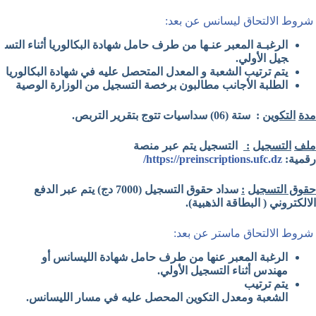
شروط الالتحاق ليسانس عن بعد:
الرغبـة
المعبر
عنـها
من
طرف
حامل
شهادة
البكالوريا
أثناء
التس
جيل
الأولي.
يتم
ترتيب
الشعبة
و
المعدل
المتحصل
عليه
في شهادة
البكالوريا
الطلبة
الأجانب
مطالبون
برخصة
التسجيل
من
الوزارة
الوصية
مدة
التكوين
:
ستة
(06)
سداسيات
تتوج
بتقرير
التربص
.
ملف
التسجيل
:
التسجيل يتم عبر منصة
رقمية:
https://preinscriptions.ufc.dz/
حقوق التسجيل
:
سداد حقوق التسجيل (7000 دج) يتم عبر الدفع
الالكتروني ( البطاقة الذهبية).
شروط الالتحاق ماستر عن بعد:
الرغبة
المعبر
عنها
من
طرف
حامل
شهادة
الليسانس أو
مهندس
أثناء
التسجيل
الأولي
.
يتم
ترتيب
الشعبة
ومعدل
التكوين
المحصل
عليه
في
مسار
الليسانس
.