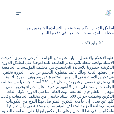
لتجاوز
لى
لمحتوى
انطلاق الدورة التكوينية حضوريا للاساتذة الجامعيين من
مختلف المؤسسات الجامعية في دفعتها الثانية
1 فبراير 2025
خلية الاعلام والاتصال
نيابة عن مدير الجامعة أد يحي جعفري أشرفت
الاستاذ بولحية سعاد نائب مدير الجامعة للبيداغوجيا على انطلاق الدورة
التكوينية حضوريا للاساتذة الجامعيين من مختلف المؤسسات الجامعية
في دفعتها الثانية وذلك دعما لمنظونة التعليم عن بعد . الدورة تختص
في تكوين الاساتذة في الدروس المتلفزة عن بعد وهي الدورة الثانية
التي تجري حضوريا وعن بعد وسجل فيها 350 أستاذا جامعيا من مختلف
الجامعات وتمتد على مدار 5 أشهر ويشرف عليها خبراء وفريق تقني
مؤهل . للعلم فإن الجامعة انهت العام الماضي الدورة الاولى لذات
التكوين وشملت حوالي 500 استاذ جامعي من مختلف الجامعات وكانت
كلها عن بعد . إن جامعة التكوين المتواصل بهذا النوع من التكوينات
تقدم الإضافة اللازمة لمتخلف المؤسسات مستغلة في ذلك تجربتها
وامكانياتها في هذا المجال وعلى ما ينعكس ايجابا على منظومة التعليم