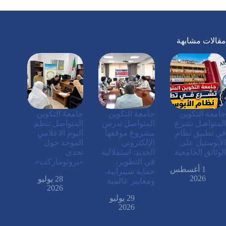
مقالات مشابهة
جامعة التكوين
جامعة التكوين
جامعة التكوين
المتواصل تشرع
المتواصل تدرس
المتواصل تنظم
في تطبيق نظام
مشروع موقعها
اليوم الاعلامي
الأبوستيل على
الإلكتروني
الموحد حول
الوثائق الجامعية
الجديد: استقلالية
تحدي
في التطوير،
«بروتوماركت»
1 أغسطس
حماية سيبرانية،
2026
28 يوليو
ومعايير عالمية
2026
29 يوليو
2026