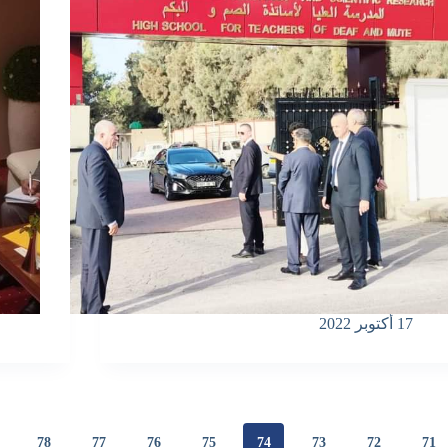
17 أكتوبر 2022
78
77
76
75
74
73
72
71