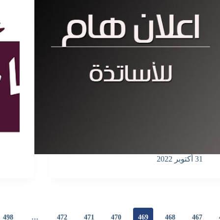
31 أكتوبر 2022
498
…
472
471
470
469
468
467