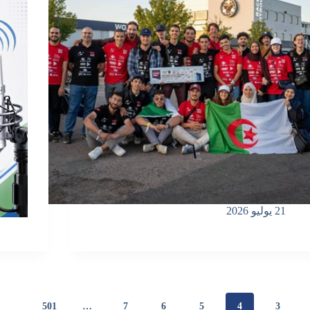
21 يوليو 2026
501
…
7
6
5
4
3